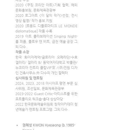
2020 <쿠킹 코리안 아트>기획 협력, 해외
문화홍보원, 문화체육관광부
2020 로그아트 <이 달의 작가>선정, 전시 
영상 쵤영/ 작가 홍보 지원
2020 [르몽드 디플로마티크 LE MONDE 
diplomatique] 작품 수록
2019 아트 콜라보레이션 Singing Night- 
룸 퍼퓸, 플로우 앤 비트, 금천 예술 공장 그
외 다수
작품 소장
한국 화이자제약/글로리아 오페라단/수호 
갤러리/ 갤러리 B/ 동덕여자대학교 박물관/ 
뉴코리아 컨트리 클럽VIP室 /(주)전원 디자
인 건축사무소 外 다수의 개인 컬렉터
심사위원 및 멘토링
2024, 2023, 2018
아시아프 평면 부문 심
사위원, 조선일보, 문화체육관광부
2023-2022 Guest Critic-아티스트를 위한 
포트폴리오 워크숍-홍대 상상마당
2022 한국문화예술위원회 창작아카데미 청
년예술가 멘토링 프로그램  그외 다수
권혜성 KWON Hyeseong (b.1985- 