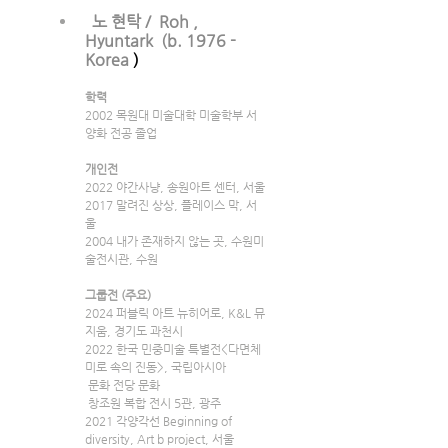
노 현탁 /  Roh , 
Hyuntark  (b. 1976 -  
Korea 
)
학력
2002 목원대 미술대학 미술학부 서
양화 전공 졸업
개인전
2022 야간사냥, 송원아트 센터, 서울
2017 말려진 상상, 플레이스 막, 서
울
2004 내가 존재하지 않는 곳, 수원미
술전시관, 수원
그룹전 (주요)
2024 퍼블릭 아트 뉴히어로, K&L 뮤
지움, 경기도 과천시
2022 한국 민중미술 특별전<다면체 
미로 속의 진동>, 국립아시아
 문화 전당 문화
 창조원 복합 전시 5관, 광주
2021 각양각선 Beginning of 
diversity, Art b project, 서울