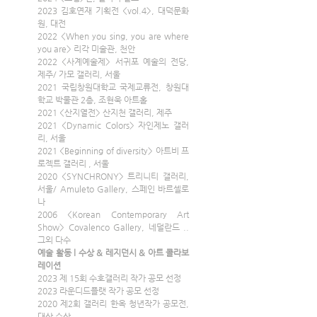
2023 김호연재 기획전 <vol.4>, 대덕문화
원, 대전
2022 <When you sing, you are where 
you are> 리각 미술관, 천안
2022 <사계예술제> 서귀포 예술의 전당, 
제주/ 가모 갤러리, 서울
2021 국립창원대학교 국제교류전, 창원대
학교 박물관 2층, 조현욱 아트홀
2021 <산지열전> 산지천 갤러리, 제주
2021 <Dynamic Colors> 자인제노 갤러
리, 서울
2021 <Beginning of diversity> 아트비 프
로젝트 갤러리 , 서울
2020 <SYNCHRONY> 트리니티 갤러리, 
서울/ Amuleto Gallery, 스페인 바르셀로
나
2006 <Korean Contemporary Art 
Show> Covalenco Gallery, 네덜란드 .. 
그외 다수
예술 활동 l 수상 & 레지던시 & 아트 콜라보
레이션
2023 제 15회 수호갤러리 작가 공모 선정
2023 라운디드플랫 작가 공모 선정
2020 제2회 갤러리 한옥 청년작가 공모전, 
대상 수상