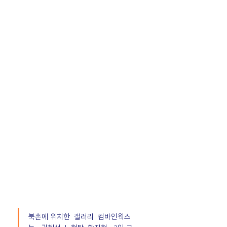
북촌에 위치한  갤러리  컴바인웍스