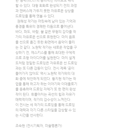
한 ‘공력(功力)’의 중의적인 의미로도 해석
할 수 있다. 대형 회화로 완성되기 전의 과정
과 캔버스에 가두지 못한 자유로운 상상을 
드로잉을 통해 엿볼 수 있다.
  권혜성 작가는 머릿속에 남아 있는 기억과 
풍경을 특유의 경쾌한 리듬으로 풀어낸다. 
바다, 파도, 바람, 불 같은 무형의 감각을 작
가의 자유로운 선으로 표현한다. 마치 음표
를 선으로 옮긴 듯한 화면에서 음악이 들리
는 것 같다. 노현탁 작가는 새로운 작업을 구
상하기 전, 에스키스를 통해 최대한 구체적
으로 조형 아이디어를 실현한다. 마치 설계
도처럼 정밀한 드로잉은 자유로운 선 드로잉
과는 또 다른 감동이 있다. 전시 제목 ‘공이 
들어가지 않아도’ 역시 노현탁 작가와의 대
화 중에 착안하게 되었다. 황지현 작가는 작
업을 통해 하고자 하는 이야기와 이데올로기
를 응축하여 드로잉 자체가 또 한 편의 완성
작이 된다. 휘몰아치는 곡선의 힘과 자유가 
매력적이며, 작가의 감수성이 느껴진다.
이 전시는 세 작가의 드로잉을 통해 드로잉
의 매력과 각기 다른 스타일을 감상할 수 있
는 시간을 선사한다.
조숙현 (전시기획자, 미술평론가)        