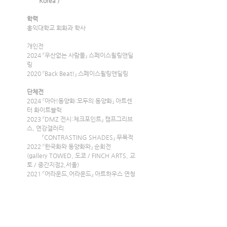
Korea )
학력
홍익대학교 회화과 학사
개인전
2024 『우산없는 사람들』 스페이스윌링앤딜
링
2020 『Back Beat!』 스페이스윌링앤딜링
단체전
2024 『아아!동양화:모두의 동양화』 아트센
터 화이트블럭
2023 『DMZ 전시:체크포인트』 캠프그리브
스, 연강갤러리
          『CONTRASTING SHADES』 무목적
2022 『한국화와 동양화와』 순회전
(gallery TOWED, 도쿄 / FINCH ARTS, 교
토 / 중간지점2,서울)
2021 『어라운드,어라운드』 아트하우스 연청