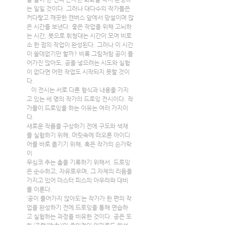
는 일일 것이다. 그러나 대다수의 작가들은 
커다랗고 깨끗한 캔버스 앞에서 망설이며 많
은 시간을 보낸다. 좋은 작업을 위해 고뇌하
는 시간, 붓으로 휘청대는 시간이 모여 비로
소 한 점의 작업이 완성된다. 그러나 이 시간
이 쓸데없기만 할까? 비록 그림처럼 공이 들
어가진 않아도, 공을 넣으려는 시도와 실험
이 없다면 어떤 작업도 시작되지 못할 것이
다.
   이 전시는 서로 다른 형식과 내용을 가지
고 있는 세 명의 작가의 드로잉 전시이다. 작
가들이 드로잉을 하는 이유는 여러 가지이
다.
새로운 작품을 구상하기 전에 구도와 색채
를 실험하기 위해, 머릿속에 떠오른 아이디
어를 바로 옮기기 위해, 혹은 작가의 손가락
이
무심코 추는 춤을 기록하기 위해서. 드로잉
은 순수하고, 자유로우며, 그 자체의 리듬을 
가지고 있어 마스터 피스의 아우라와 대비
를 이룬다.
‘공이 들어가지 않아도’는 작가가 한 편의 작
업을 완성하기 전에 드로잉을 통해 연습하
고 실험하는 과정을 비유한 것이다. 공은 또