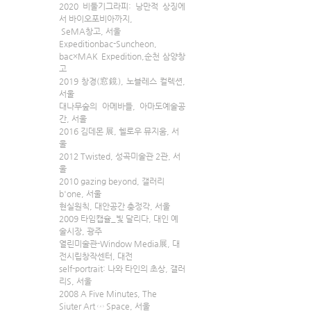
2020 비둘기그라피: 낭만적 상징에
서 바이오포비아까지,
 SeMA창고, 서울
Expeditionbac-Suncheon, 
bac×MAK Expedition,순천 삼양창
고 
2019 창경(窓鏡), 노블레스 컬렉션, 
서울
대나무숲의 아메바들, 아마도예술공
간, 서울
2016 김데몬 展, 헬로우 뮤지움, 서
울
2012 Twisted, 성곡미술관 2관, 서
울
2010 gazing beyond, 갤러리
b'one, 서울
현실원칙, 대안공간 충정각, 서울
2009 타임캡슐_빛 달리다, 대인 예
술시장, 광주
열린미술관-Window Media展, 대
전시립창작센터, 대전
self-portrait: 나와 타인의 초상, 갤러
리S, 서울
2008 A Five Minutes, The 
Siuter Art ∞ Space, 서울