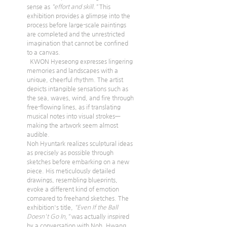
sense as 
"effort and skill."
 This 
exhibition provides a glimpse into the 
process before large-scale paintings 
are completed and the unrestricted 
imagination that cannot be confined 
to a canvas.
  KWON Hyeseong expresses lingering 
memories and landscapes with a 
unique, cheerful rhythm. The artist 
depicts intangible sensations such as 
the sea, waves, wind, and fire through 
free-flowing lines, as if translating 
musical notes into visual strokes—
making the artwork seem almost 
audible.
Noh Hyuntark realizes sculptural ideas 
as precisely as possible through 
sketches before embarking on a new 
piece. His meticulously detailed 
drawings, resembling blueprints, 
evoke a different kind of emotion 
compared to freehand sketches. The 
exhibition's title, 
"Even If the Ball 
Doesn't Go In,"
 was actually inspired 
by a conversation with Noh. Hwang 