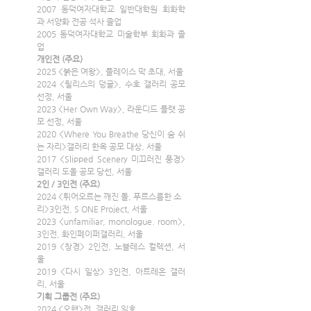
2007 동덕여자대학교 일반대학원 회화학
과 서양화 전공 석사 졸업
2005 동덕여자대학교 미술학부 회화과 졸
업
개인전 (주요)
2025 <붉은 여왕>, 플레이스 막 초대, 서울
2024 <릴리스의 덩굴>, 수호 갤러리 공모 
선정, 서울
2023 <Her Own Way>, 라운디드 플랫 공
모 선정, 서울
2020 <Where You Breathe 당신이 숨 쉬
는 자리>갤러리 한옥 공모 대상, 서울
2017 <Slipped Scenery 미끄러진 풍경> 
갤러리 도올 공모 당선, 서울
2인 / 3인전 (주요)
2024 <튀어오르는 깨진 돌, 푸르스름한 소
리>3인전, S ONE Project, 서울
2023 <unfamiliar, monologue. room>, 
3인전, 화인페이퍼갤러리, 서울
2019 <창경> 2인전, 노블레스 컬렉션, 서
울
2019 <다시 일상> 3인전, 아트레온 갤러
리, 서울
기획 그룹전 (주요)
2024 <오행>전, 갤러리 일호