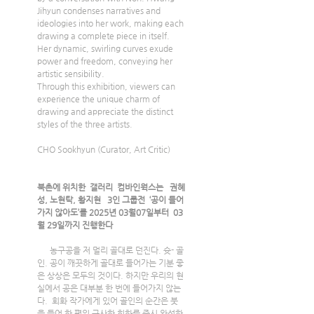
Jihyun condenses narratives and 
ideologies into her work, making each 
drawing a complete piece in itself. 
Her dynamic, swirling curves exude 
power and freedom, conveying her 
artistic sensibility.
Through this exhibition, viewers can 
experience the unique charm of 
drawing and appreciate the distinct 
styles of the three artists.
CHO Sookhyun (Curator, Art Critic)
북촌에 위치한  갤러리  컴바인웍스는   권혜
성, 노현탁, 황지현   3인 그룹전  ‘공이 들어
가지 않아도’를 2025년 03월07일부터  03
월 29일까지 진행한다
  농구공을 저 멀리 골대로 던진다. 슛- 골
인. 공이 깨끗하게 골대로 들어가는 기분 좋
은 상상은 모두의 것이다. 하지만 우리의 현
실에서 공은 대부분 한 번에 들어가지 않는
다.  회화 작가에게 있어 골인의 순간은 붓
을 들어 한 편의 근사한 회화를 즉시 완성하