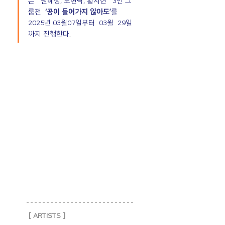
는   권혜성, 노현탁, 황지현   3인 그
룹전 
 ‘공이 들어가지 않아도’
를 
2025년 03월07일부터  03월  29일
.
까지 진행한다
[ ARTISTS ]