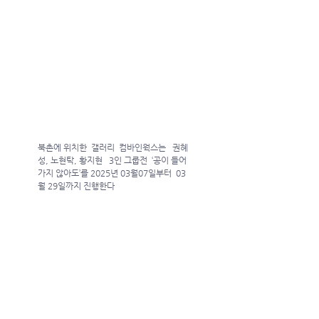
북촌에 위치한  갤러리  컴바인웍스는   권혜
성, 노현탁, 황지현   3인 그룹전  ‘공이 들어
가지 않아도’를 2025년 03월07일부터  03
월 29일까지 진행한다