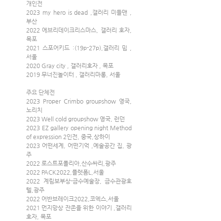
개인전
2023 my hero is dead ,갤러리 미들맨 , 
부산
2022 에브리데이크리스마스, 갤러리 호자, 
목포
2021 스포어키드 :(19p-27p),갤러리 밈 , 
서울
2020 Gray city , 갤러리호자 , 목포
2019 무너진놀이터 , 갤러리마롱, 서울
주요 단체전
2023 Proper Crimbo groupshow 영국, 
노리치
2023 Well cold groupshow 영국, 런던
2023 EZ gallery opening night Method 
of expression 2인전, 중국,상하이
2023 어떤세계, 어떤기억 ,예술공간 집, 광
주
2022 로스트포폴리아,산수싸리,광주
2022 PACK2022,플렛폼L,서울
2022 계림보부상-금수예술장, 금수관광호
텔,광주
2022 어반브레이크2022,코엑스,서울
2021 먼지망상 잔존을 위한 이야기 ,갤러리
호자, 목포