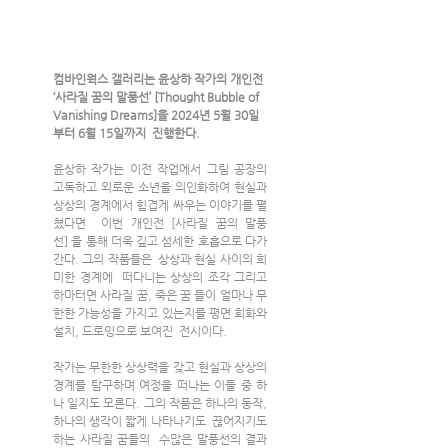
컴바인웍스 갤러리는 윤상하 작가의 개인전 
‘사라질 꿈의 말풍선’ [Thought Bubble of 
Vanishing Dreams]을 2024년 5월 30일
부터 6월 15일까지  진행한다.
윤상하 작가는 이전 작업에서 그림 공장의 
고독하고 외로운 소년을 의인화하여 현실과 
상상의 경계에서 힘겹게 싸우는 이야기를 펼
쳤다면  이번 개인전 [사라질 꿈의 말풍
선] 을 통해 더욱 깊고 섬세한 호흡으로 다가
간다. 그의 작품들은  상상과 현실 사이의 희
미한 경계에  떠다니는 상상의 조각 그리고 
하마터면 사라질 꿈, 죽은 꿈 들이 얼마나 무
한한 가능성을 가지고 있는지를 평면 회화와 
설치, 드로잉으로 보여진  전시이다.
작가는 무한한 상상력을 갖고 현실과 상상의 
경계를 탐구하며 여정을 떠나는 이들 중 하
나 일지도 모른다. 그의 작품은 하나의 동작, 
하나의 생각이 짧게 나타나기도  끊어지기도 
하는 사라질 꿈들의  수많은 말풍선의 결과