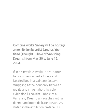
Combine works Gallery will be hosting 
an exhibition by artist Sangha, Yoon 
titled [Thought Bubble of Vanishing 
Dreams] from May 30 to June 15, 
2024.
If in his previous works, artist  Sang-
ha,Yoon personified a lonely and 
isolated boy in a painting factory, 
struggling at the boundary between 
reality and imagination, his solo 
exhibition [ Thought  Bubble of a 
Vanishing Dream] approaches with a 
deeper and more delicate breath. As 
stated in the exhibition preface His 