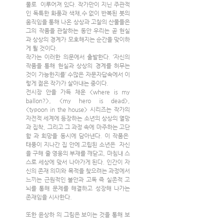
물로  이루어져 있다. 작가만이 지닌 주관적
인 독특한 화풍과 색채,수 없이 반복된 붓의 
움직임을 통해 나온 상상과 고찰의 산물들은 
그의 작품을 관찰하는 동안 우리는 곧 현실
과 상상의 경계가 모호해지는 순간을 맞이하
게 될 것이다.
작가는 이러한 의문에서 출발한다. ‘자신의 
작품을 통해 현실과 상상의 경계를 허무는 
것이 가능한지를’ 수많은 자문자답속에서 이
렇게 젊은 작가가 살아내는 중이다. 
전시장 안을 가득 채운 <where is my 
ballon?>, <my hero is dead>, 
<typoon in the house> 시리즈는 작가의 
자전적 세계에 등장하는 소년의 상상의 열망
과 집착, 그리고 그 과정 속에 마주하는 고단
함 과 희망을 동시에 담아낸다. 이 작품은  
태풍이 지나간 집 안에 고립된 소년은  자신
을 구해 줄 영웅의 부재를 깨닫고, 마침내 스
스로 세상에 맞서 나아가게 된다. 인간이 자
신의 존재 의미와 목적을 찾으려는 과정에서 
느끼는 근원적인 불안과 고독 즉 실존적 고
뇌를 통해 문제를 해결하고 성장해 나가는 
존재임을 시사한다.
또한 윤상하 의 그림은 보이는 것을 통해 보