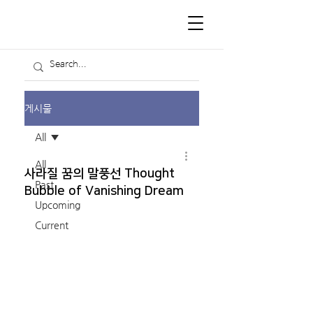
게시물
All
All
사라질 꿈의 말풍선 Thought
Past
Bubble of Vanishing Dream
Upcoming
Current