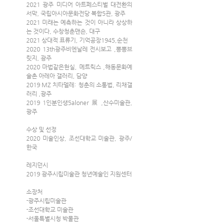
2021 광주 미디어 아트페스티벌 대전환의 
서막, 국립아시아문화전당 복합5관, 광주
2021 미래는 예측하는 것이 아니라 상상하
는 것이다, 수창청춘맨숀, 대구
2021 상대적 표류기, 기억공장1945,순천
2020 13th광주비엔날레 전시보고 ,뽕뽕브
릿지, 광주
2020 마법같은현실, 메트릭스 ,해동문화예
술촌 아레아 갤러리, 담양
2019 MZ 치타델레: 청춘의 소통법, 리채갤
러리 ,광주
2019 1인분인생5aloner 展 ,산수미술관,
광주
수상 및 선정
2020 미술인상, 조선대학교 미술관, 광주/
한국
레지던시
2019 광주시립미술관 청년예술인 지원센터
소장처
-광주시립미술관
-조선대학교 미술관
-서울특별시청 박물관