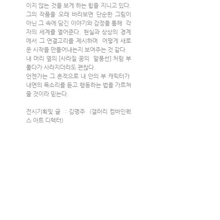
이지 않는 것을 보게 하는 힘을 지니고 있다. 
그의 작품을 오래 바라보면 단순한 그림이 
아닌 그 속에 담긴 이야기와 감정을 통해  각
자의 세계를 열어준다. 현실과 상상의 경계 
에서 그 연결고리를 제시하며  어떻게 새로
운 시작을 만들어내는지 보여주는 것 같다.
내 머리 옆의 [사라질 꿈의  말풍선] 처럼 부
풀다가 사라지더라도 괜찮다. 
언젠가는 그 흔적으로 내 안의 부 캐릭터가  
내면의 목소리를 듣고 행동하는 법을 가르쳐 
줄 것이라 믿는다.
전시기획및 글  : 김명주  (갤러리 컴바인웍
스 아트 디렉터)