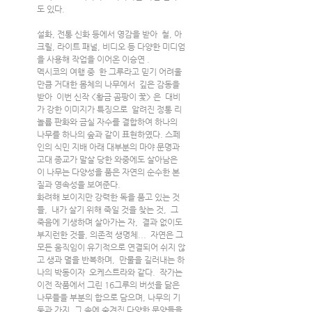
도 있다.
설화, 전통 신화 등에서 영감을 받아  철, 아
크릴, 라이트 패널, 비디오 등 다양한 미디엄
을 사용해 작업을 이어온 이승연 .
멕시코의 여행 중  한 그루라고 믿기 어려울 
만큼 거대한 몸체의 나무에서  깊은 감동을  
받아  이번 신작 <황금 곰팡이 꽃> 은  대비
가 강한 이미지가 특징으로  알려진 정통 리
놀륨 판화와 금실 자수를 결합하여 하나의 
나무를 하나의 숲과 같이 표현하였다. 스페
인의 식민 지배 아래 대부분의 마야 문명과 
고대 종교가 말살 당한 와중에도 살아남은 
이 나무는 다양성을 품은 자연의 순수한 본
질과 영속성을 보여준다. 
화려해 보이지만 강력한 독을 품고 있는 것
들,  내가 살기 위해 죽일 것을 찾는 것,  그 
죽음에 기생하며 살아가는 자,  결과 없이도 
부지런한 것들, 의존적 생명체...  자연은 그 
모든 움직임이 유기적으로 연결되어 쉬지 않
고 생과 멸을 반복하며,  만물을 길러내는 하
나의 박동이자  오케스트라와 같다.  작가는 
이전 작품에서 그린 16그루의 버섯을 닮은 
나무들을 부분의 합으로 담으며, 나무의 기
둥과 가지, 그 속에 숨겨진 다양한 문양들을 