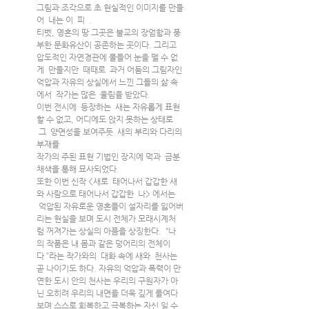
그림과 조각으로 초 현실적인 이미지를 만들
어  내는 이  피  .
티벳, 영혼의 땅 그곳은 불교의 장엄함과 풍
부한 문화유산이 공존하는 곳이다. 그리고 
압도적인 자연경관에 물들어 눈을 뗄 수 없
게  만들지만  때때로  과거 어둠의 그림자인 
억압과 자유의 상실에서 느낀 그들의 삶 속
에서  작가는 많은  울림을 받았다. 
이번 전시에  등장하는  새는 자유롭게 표현
할 수 없고, 어디에도 앉지 못하는 상태로 
 그  양면성을 보여주듯  새의 부리와 다리의 
부재를
작가의 주된 표현 기법인 장지에 먹과  금분 
채색을 통해 묘사되었다.
또한 이번 신작 <새로  태어나서 갑갑한 새
와 사람으로 태어나서 갑갑한  나> 에서는 
 억압된 자유로운 영혼들이 설자리를 잃어버
리는 현실을 보며 도시 전체가 모래시계처
럼 꺼져가는 상실의 아픔을 상징한다.  “나
의 작품은 내 몸과 같은 덩어리의 전체이
다 ”라는 작가와의  대화 속에 새와  천사는 
곧 나이기도 하다. 자유의 억압과 폭력이 만
연한 도시 안의 천사는 우리의 구원자가 아
닌 오히려 우리의 내면을 더욱 깊게 들여다
보며 스스로 회복하고 극복하는 자신 일 수