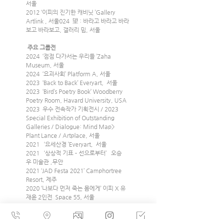
서울
2012 ‘이피의 진기한 캐비닛 ’Gallery 
Artlink , 서울024  望 : 바라고 바라고 바라
보고 바라보고, 갤러리 밈, 서울
 주요 그룹전 
2024  ‘점점 다가서는 우리들 ’Zaha 
Museum, 서울
2024  ‘요괴사회’ Platform A, 서울
2023  ‘Back to Back’ Everyart,  서울
2023  ‘Bird’s Poetry Book’ Woodberry 
Poetry Room, Havard University, USA
2023  우수 전속작가 기획전시 / 2023 
Special Exhibition of Outstanding
Galleries / Dialogue: Mind Map> 
Plant Lance / Artplace, 서울
2021   ‘요세산경 ’Everyart,  서울
2021   ‘상상적 기표 – 선으로부터’   오승
우 미술관 ,무안
2021 ‘JAD Festa 2021’ Camphortree 
Resort, 제주
2020 ‘나보다 먼저 죽는 몸에게’ 이피 X 유
재윤 2인전  Space 55, 서울
2020   ‘여성신곡’ Zaha Museum, 서울
2020   ‘W299 Project’ Gallery Woong, 