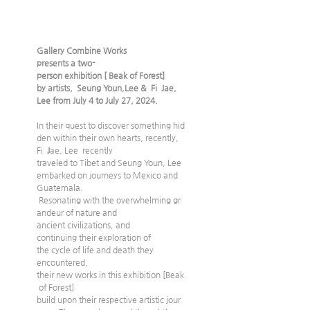
Gallery Combine Works 
presents a two-
person exhibition [ Beak of Forest] 
by artists,  Seung Youn,Lee &  Fi  Jae,  
Lee from July 4 to July 27, 2024.
In their quest to discover something hid
den within their own hearts, recently, 
Fi  
J
ae, Lee  recently 
traveled to Tibet and Seung Youn, Lee 
embarked on journeys to Mexico and 
Guatemala. 
 Resonating with the overwhelming gr
andeur of nature and 
ancient civilizations, and 
continuing their exploration of 
the cycle of life and death they  
encountered, 
their new works in this exhibition [Beak
 of Forest] 
build upon their respective artistic jour