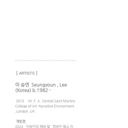
[ ARTISTS ]
이 승연  Seungyoun , Lee 
(Korea) b.1982 -
 2013     M. F. A. Central Saint Martins 
College of Art  Narrative Environment 
,London, UK
 개인전
2023   ‘이방인의 해와 달’, 컴바인 웍스 아