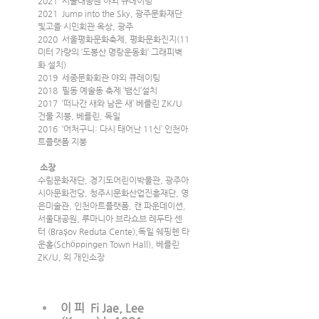
2021  서울대공원 야외 큐레이팅
2021  Jump into the Sky, 광주문화재단 
빛고을 시민회관 옥상, 광주
2020  서울평화문화축제, 평화문화진지(11
미터 가량의 ‘도봉산 명랑운동회’ 그래피벽
화 설치)
2019  세종문화회관 야외 큐레이팅
2018  필동 예술동 축제 ‘뱀신’설치
2017  ‘떠나간 새와 남은 새’ 베를린 ZK/U 
건물 지붕, 베를린, 독일
2016  ‘어처구니: 다시 태어난 11신’ 인천아
트플랫폼 지붕
 소장
수림문화재단, 경기도어린이박물관, 광주아
시아문화전당, 청주시문화산업진흥재단, 영
은미술관, 인천아트플랫폼, 캔 파운데이션, 
서울대공원, 루마니아 브라쇼브 레두타 센
터 (Braşov Reduta Cente),독일 쉐핑헨 타
운홀(Schöppingen Town Hall), 베를린
ZK/U, 외 개인소장
이 피  
Fi Jae, Lee