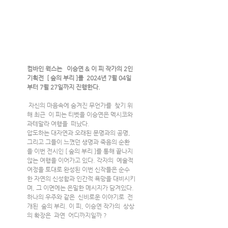
컴바인 웍스는   이승연 & 이 피 작가의 2인 
기획전  [ 숲의 부리 ]를  2024년 7월 04일
부터 7월 27일까지 진행한다.
자신의 마음속에 숨겨진 무언가를  찾기 위
해 최근  이 피는 티벳을 이승연은 멕시코와 
과테말라 여행을  떠났다.
압도하는 대자연과 오래된 문명과의 공명, 
그리고 그들이 느꼈던 생명과 죽음의 순환
을 이번 전시인 [ 숲의 부리 ]를 통해 끝나지 
않는 여행을 이어가고 있다. 각자의  예술적 
여정을 토대로 완성된 이번 신작들은 순수
한 자연의 신성함과 인간적 욕망을 대비시키
며, 그 이면에는 은밀한 메시지가 담겨있다.
하나의 우주와 같은  신비로운 이야기로  전
개된  숲의 부리. 이 피, 이승연 작가의  상상
의 확장은  과연  어디까지일까 ? 