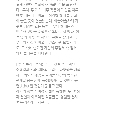
통해 자연의 복잡성과 아름다움을 표현했
다.  특히  두 개의 나무 작품이 대칭을 이루
며 하나는 피라미드의 삼각형 형태를 뒤집
어 놓은 듯이 연출했는데, 아슬아슬하게 거
꾸로 뒤집혀 있는 듯한 나무의 형태는 작고 
뾰족한 코어를 중심으로 똑바로 서 있다. 이
는 숲의 마음, 즉 자연의 본질을 상징한다. 
우리의 세상이 비록 혼란스러워 보일지라
도, 그 속에 숨겨진 자연의 무질서 속 질서
와 아름다움을 나타낸다.
[ 숲의 부리 ] 전시는 모든 것을 품는 자연의 
수용력과 힘과 지배의 논리로 다양성을 배척
하며 제로섬 게임을 벌이는 인간의 복잡한 
관계를 탐구하며, 공생(共生) 할 것인가 공
멸(共滅) 할 것인가를 묻고 있다.
작가의 영혼의 여정과 함께 동행한  듯, 환상
과 현실이 어우러진 작품들은  영원한 현재
로 우리에게 다가온다.