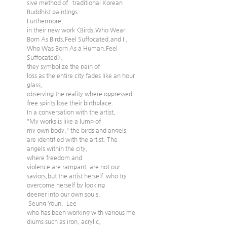
sive method of   traditional Korean 
Buddhist paintings
Furthermore, 
in their new work <Birds,Who Wear 
Born As Birds,Feel Suffocated,and I , 
Who Was Born As a Human,Feel 
Suffocated>, 
they symbolize the pain of 
loss as the entire city fades like an hour
glass, 
observing the reality where oppressed 
free spirits lose their birthplace. 
In a conversation with the artist, 
"My works is like a lump of 
my own body," the birds and angels  
are identified with the artist. The 
angels within the city, 
where freedom and 
violence are rampant, are not our 
saviors,but the artist herself  who try 
overcome herself by looking 
deeper into our own souls.
 Seung Youn,  Lee 
who has been working with various me
diums such as iron, acrylic, 