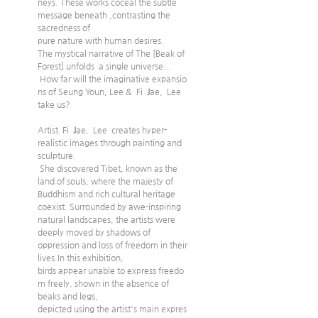
neys. These works coceal the subtle 
message beneath ,contrasting the 
sacredness of 
pure nature with human desires.
The mystical narrative of The [Beak of 
Forest] unfolds  a single universe...
 How far will the imaginative expansio
ns of Seung Youn, Lee &  Fi  
J
ae,  Lee 
take us?
Artist  Fi  
J
ae,  Lee  creates hyper-
realistic images through painting and 
sculpture.
 She discovered Tibet, known as the 
land of souls, where the majesty of 
Buddhism and rich cultural heritage 
coexist. Surrounded by awe-inspiring 
natural landscapes, the artists were 
deeply moved by shadows of 
oppression and loss of freedom in their 
lives.In
 this exhibition, 
birds appear unable to express freedo
m freely, shown in the absence of 
beaks and legs, 
depicted using the artist's main expres