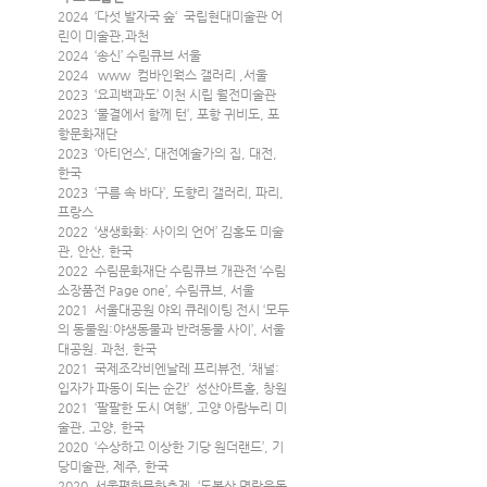
2024  ‘다섯 발자국 숲‘  국립현대미술관 어
린이 미술관,과천
2024  ‘송신’ 수림큐브 서울
2024   www  컴바인웍스 갤러리 ,서울
2023  ‘요괴백과도’ 이천 시립 월전미술관
2023  ‘물결에서 함께 턴’, 포항 귀비도, 포
항문화재단
2023  ‘아티언스’, 대전예술가의 집, 대전, 
한국
2023  ‘구름 속 바다’, 도향리 갤러리, 파리, 
프랑스
2022  ‘생생화화: 사이의 언어’ 김홍도 미술
관, 안산, 한국
2022  수림문화재단 수림큐브 개관전 ‘수림 
소장품전 Page one’, 수림큐브, 서울
2021  서울대공원 야외 큐레이팅 전시 ‘모두
의 동물원:야생동물과 반려동물 사이’, 서울
대공원. 과천, 한국
2021  국제조각비엔날레 프리뷰전, ‘채널: 
입자가 파동이 되는 순간’  성산아트홀, 창원
2021  ‘팔팔한 도시 여행’, 고양 아람누리 미
술관, 고양, 한국
2020  ‘수상하고 이상한 기당 원더랜드’, 기
당미술관, 제주, 한국
2020  서울평화문화축제, ‘도봉산 명랑운동