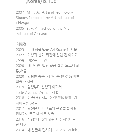
(Korea) b.1981 -
2007   M. F. A.  Art and Technology 
Studies School of the Art Institute of 
Chicago
2005   B. F. A.   School of the Art 
Institute of Chicago
 개인전
2023   ‘미래 생물 발굴’ Art Space3, 서울
2022   ‘여성과 신화-터전에 관한 긴 이야기’ 
, 오승우미술관 , 무안
2020   ‘내 바다에 입힌 황금 갑옷’ 도로시 살
롱,서울 
2020   ‘명랑한 죽음, 시끄러운 천국’ 63아트
미술관,서울
2019   ‘현생누대 신생대 이피세  ’   
Lotte Avenuel Arthall,서울
2018   ‘여-불천위제례 女-不遷位祭禮  ’자
하미술관 ,서울
2017   ‘당신은 내 파이프와 구멍들을 사랑
합니까?’ 도로시 살롱,서울
2016   ‘비행선 Fi-5의 귀환’ 대전시립미술
관,대전
2014   ‘내 얼굴의 전세계 ’Gallery Artlink ,