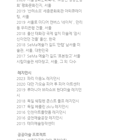
회’ 평화문화진지, 서울
2019  ‘산려소요’ 세종문화회관 야외큐레이
팅, 서울
2019  서울로 미디어 캔버스 ‘네이처’ , 만리
동 우리은행 건물, 서울
2018  울산 태화강 국제 설치 미술제 ‘잠시 
신이었던 것들’ 울산, 한국
2018  SeMa예술가 길드 ‘만랩’ 남서울 미
술관, 서울, 대한민국
2017  SeMa 예술가 길드 ‘표본창고’ 서울
시립미술관 세마창고, 서울, 그 외  다수
 레지던시
2023  파리 이응노 레지던시
2020  대만 가오슝 피어 투 피어 아트센터
2019  루마니아 브라쇼브 현대미술 레지던
시 
2018  독일 쉐핑헨 쿤스트 돌프 레지던시
2017  독일 베를린 zk/u 레지던시
2016  인천아트플랫폼 레지던시 
2016  금천예술공장 레지던시
2015  테미예술창작센터 
 공공마술 프로젝트