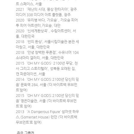
트 스페이스, 서울
2021   ‘재난의 시대, 몽상 판타지아’, 광주 
미디어 338 미디어 아트 플랫폼, 광주
2020   ‘유리병 바다, 가오슝’ , 가오슝 피어 
투 피어 아트센터,가오슝, 대만
2020   ‘신세계환상곡’ , 수림아트센터, 서
울, 대한민국
2018   ‘선의 환상’, 서울시립미술관 분관 세
마창고, 서울, 대한민국
2018   ‘안녕 창백한 푸른점’, 수유너머 104 
소네마리 갤러리, 서울, 대한민국
2015   ‘OH MY GODS: 2100년 무당, 천
사 그리고 스토리텔러’, 성북동 오래된 집, 
캔 파운데이션, 서울
2014   ‘OH MY GODS:2100년 당신의 믿
음’ 문화역 284, 서울 (‘더 바이트백 무브먼
트’참여)
2015   ‘OH MY GODS:2100년 당신의 믿
음’ 영은미술관, 서울 (‘더 바이트백 무브먼
트’로 참여)
2013   ‘A Dangerous Figure’ 섬머셋 하우
스,(Somerset House) 런던 (‘더 바이트백 
무브먼트’로 참여)
 주요 그룹전 