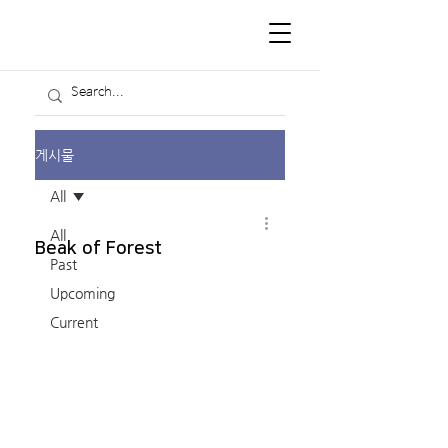
게시물
All
All
Beak of Forest
Past
Upcoming
Current