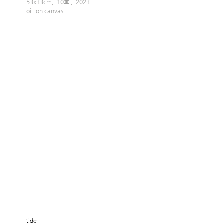
53x33cm,  10호 ,  2023
oil  on canvas
tide