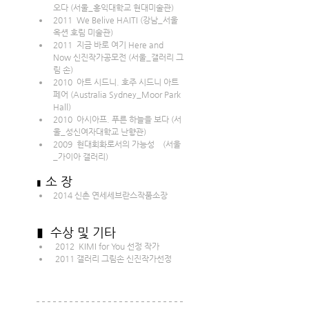
오다 (서울_홍익대학교 현대미술관)
2011  We Belive HAITI (강남_서울 
옥션 호림 미술관)
2011  지금 바로 여기 Here and 
Now 신진작가공모전 (서울_갤러리 그
림 손)
2010  아트 시드니. 호주 시드니 아트
페어 (Australia Sydney_Moor Park 
Hall) 
2010  아시아프. 푸른 하늘을 보다 (서
울_성신여자대학교 난향관)
2009  현대회화로서의 가능성    (서울
_가이아 갤러리)
소 장
▮  
2014 신촌 연세세브란스작품소장
▮  수상 및 기타 
 2012  KIMI for You 선정 작가
 2011 갤러리 그림손 신진작가선정