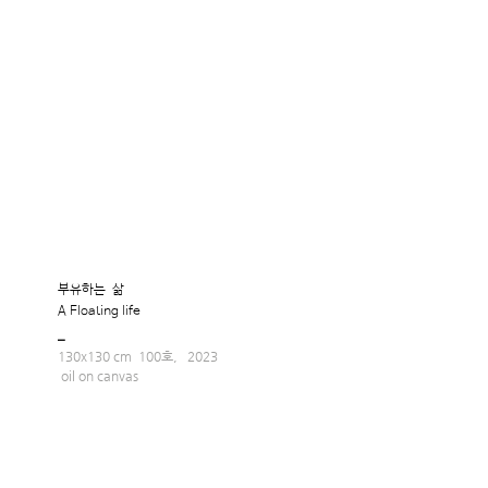
부유하는  삶
A Floating life 
_
130x130 cm  100호,   2023
 oil on canvas  