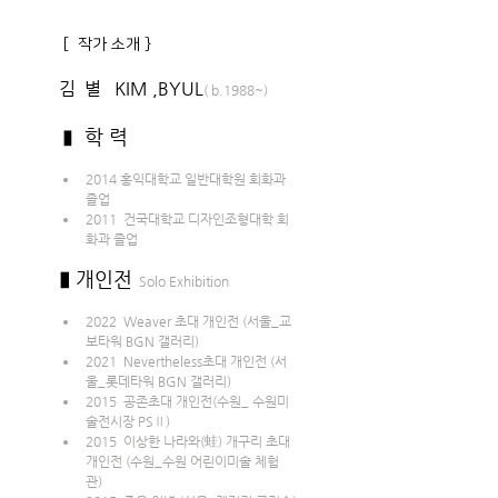
 [  작가 소개 }
김  별   KIM ,BYUL
( b.1988~)
▮  학 력
2014 홍익대학교 일반대학원 회화과 
졸업
2011  건국대학교 디자인조형대학 회
화과 졸업
▮ 
개인전
  Solo Exhibition
2022  Weaver 초대 개인전 (서울_교
보타워 BGN 갤러리)
2021  Nevertheless초대 개인전 (서
울_롯데타워 BGN 갤러리)
2015  공존초대 개인전(수원_ 수원미
술전시장 PSⅡ) 
2015  이상한 나라와(蛙) 개구리 초대 
개인전 (수원_수원 어린이미술 체험
관) 