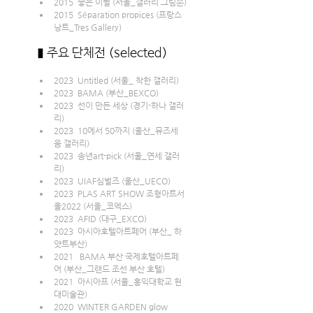
2015  좋은 이별 (서울_갤러리 그림손)
2015  Séparation propices (프랑스 
낭트_Tres Gallery)
▮ 주요 단체전 (selected)
2023  Untitled (서울_ 착한 갤러리)
2023  BAMA (부산_BEXCO)
2023  선이 만든 세상 (경기-하나 갤러
리)
2023  10에서 50까지 (울산_뮤즈세
움 갤러리)
2023  송년art-pick (서울_연세 갤러
리)
2023  UIAF심벌즈 (울산_UECO)
2023  PLAS ART SHOW 조형아트서
울2022 (서울_코엑스)
2023  AFID (대구_EXCO)
2023  아시아호텔아트페어 (부산_ 하
얏트부산)
2021   BAMA 부산 국제호텔아트페
어 (부산_그랜드 조선 부산 호텔)
2021  아시아프 (서울_홍익대학교 현
대미술관) 
2020  WINTER GARDEN glow 