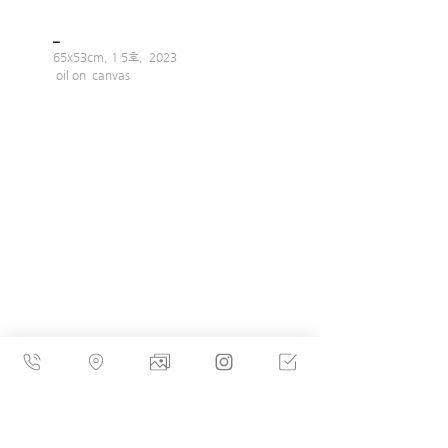
_
65x53cm, 1 5호,  2023
 oil on  canvas