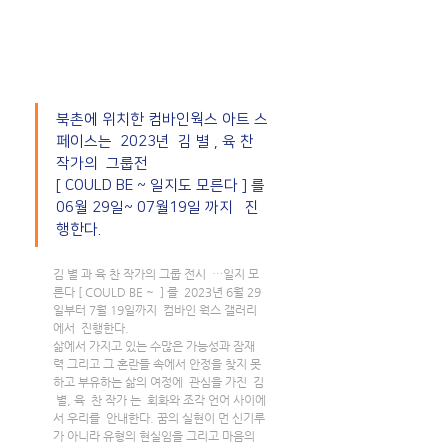
북촌에 위치한 컴바인웍스 아트 스
페이스는  2023년  김 별 , 육 찬  
작가의  그룹전
[ COULD BE ~ 일지도 모른다 ] 를 
06월 29일~ 07월19일 까지   진
행한다. 
김 별 과 육 찬 작가의 그룹 전시  …일지 모
른다 [ COULD BE ~  ] 를  2023년 6월 29
일부터 7월 19일까지  컴바인 웍스 갤러리
에서  진행한다. 
삶에서 가지고 있는 수많은 가능성과 잠재
력 그리고 그 혼란들 속에서 안정을 찾지 못
하고 부유하는 삶의 여정에  관심을 가진  김 
 별, 육  찬 작가 는  회화와 조각 언어 사이에
서 우리를  안내한다. 꿈의 실현이 먼 신기루
가 아니라 유형의 현실임을 그리고 마음의 