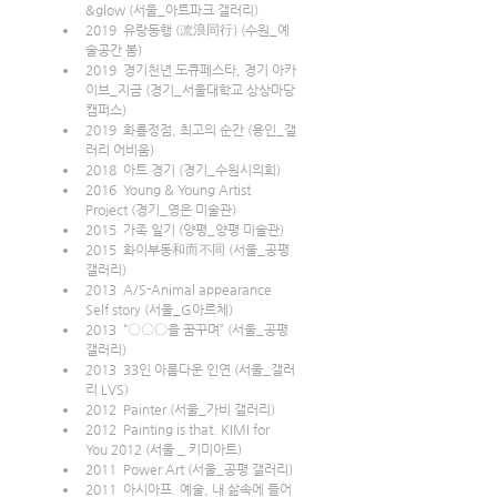
&glow (서울_아트파크 갤러리)
2019  유랑동행 (流浪同行) (수원_예
술공간 봄)
2019  경기천년 도큐페스타, 경기 아카
이브_지금 (경기_서울대학교 상상마당
캠퍼스)
2019  화룡정점, 최고의 순간 (용인_갤
러리 어비움)
2018  아트 경기 (경기_수원시의회)
2016  Young & Young Artist 
Project (경기_영은 미술관)
2015  가족 일기 (양평_양평 미술관)
2015  화이부동和而不同 (서울_공평 
갤러리)
2013  A/S-Animal appearance 
Self story (서울_G아르체) 
2013  “〇〇〇을 꿈꾸며” (서울_공평 
갤러리)
2013  33인 아름다운 인연 (서울_갤러
리 LVS)
2012  Painter (서울_가비 갤러리)
2012  Painting is that. KIMI for 
You 2012 (서울 _ 키미아트)
2011  Power Art (서울_공평 갤러리)
2011  아시아프. 예술, 내 삶속에 들어