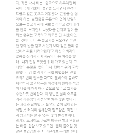
다. 작은 낚시 배는   한쪽으로 치우치면 바
닥이 금세 기울어  불안을 느끼면서 인적이 
드물고 깊은 곳으로 이동한다. 균형을 잘 잡
아야 하는  불편함을 무릅쓰며 언제 낚일지 
모르는 물고기 찌에 떡밥을 끼우고 갈아내기
를 반복, 부지런히 낚싯대를 던지고 걷어 올
리는 행위는 고독하고 외로운 긴  싸움이었
을  것이다. ‘더 큰 물고기를 낚으려면 온전
한 땅에 발을 딛고 서있기 보다 깊은 물의 중
심에서 찌를 내려야한다’고 하신 아버지의 
말씀을 상기시키며 작품의 다음 여정을 향
해   내가 진정 무엇을 위해 가고 있는지  그 
내면의 본질을  찾아 다시  캔버스 위에 포착
하였다.  김 별 작가의 작업 방법들은  전통 
유화기법의 일부를 따르며 캔버스에 곧바로 
채색하지 않고 어두운 배경에서 원하는 색감
이 나올 때까지 여러 겹으로 말리고 쌓기를  
수행하듯 반복한다. 이 방법은 삶의 어두움
에서 가능성의 시선으로 밝은 빛을 찾아가
는 과정과 닮아있다. 특유의 결이 살아있는 
세필 붓 터치의 섬세함과 밀도감은  직접 보
지 않고서는 알 수 없는  빛의 환상들이다.  
작가의 트레이드 마크인 따뜻한 빛과 부유하
는 배를  한참 보고 있으면   빨려 들어갈 것 
같은 몰입감을 주며  어딘가로 우리를  안내