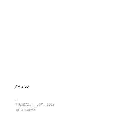
AM 5:00
_
116x872cm,  50호,  2023
 oil on canvas  