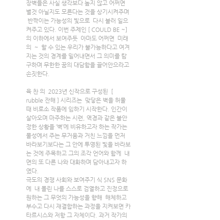
장벽들은 사실 생각보다 높지 않고 어쩌면 
별것 아닐지도 모른다는 것을 상기시켜주며 
 반짝이는 가능성의 빛으로  다시 불러 일으
켜주고 있다.이번 주제인 [ COULD BE ~] 
의 이하에서 보여주듯  아마도 어쩌면  미래
의  ~  할 수 있는 우리가 불가능하다고 여겨
지는 것의 경계를 밀어내면서 그 의미를 탐
구하며 무한한 꿈의 대담함을 끌어안으라고 
손짓한다.
육 찬 의  2023년 신작으로 구성된  [ 
rubble 잔해 ] 시리즈는  맞닿은 벽을 허물  
때 비로소 작품에 임하기 시작한다. 인간이 
살아오며 마주하는 시련, 역경과 같은 불안
정한 상황을 ‘벽’에 비유하고자 하는 작가는 
물성에서 주는 무거움과 거친 느낌을 먼저 
바라보기보다는 그 안에 투영된 빛을 바라보
는 것에 주목하고 그의 조각 언어와 함께  내
면의 또 다른 나와 대화하며 담아내고자 하
였다.
극도의 경쟁 사회와 보여주기 식 SNS 문화
에  내 몰린 나를 스스로 검열하고 진정으로 
원하는 그 무엇의 가능성을 향해  해체하고 
부수고 다시 재결합하는 과정을 지켜보면 카
타르시스와 저항 그 자체이다. 과거 작가의 