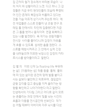
집 근처의 철거 장소에서 바라본 모습이  나
의 처지 와 상황이라고 느꼈  다고 하니 그 감
정들은 지금 우리 현대인들의 모습에 투영되
어 인간 존재의 복잡성과 씨름하고 있다는 
것을 가슴 아프게 상기시켜 주는듯 하다. 예
전 작업들은 스스로 만들어 낸 조형 연구 프
레임 틀 안에서의  타인에 집중했다면 지금
은 그 틀을 벗어나 움직이며  연결 회복하고 
있는 나를 발견한다. 육 작가는 관람객들이 
전시장  사이를 돌아다니며 감정이 자유롭
게 흐를 수 있도록  섬세한 춤을 권한다. 스
스로를 해방시켜주고 그 안에서 심적 긴장
을 내려놓으며 미묘한 뉘앙스인 감정의 카타
르시스를 받아들이라고  말한다.
김 별 의   이번 신작 [a floating life 부유하
는 삶]  [이동하는 섬] 작품 등을  통해. 물위
에 떠 있는 삶이란 온전히 땅에 발을 붙이고 
사는 삶보다 불안하고 외로우며, 끊임없이 
균형 감각을 잡고 중심을 지켜 흘러가는 방
향을 확인하고 나아가야한다 라고 말한다. 
인생에서의 기다림 그리고 어디로 갈지 모르
는 흔들리는 과정 안에서 빛을 낚는 시간의 
흐름과 이동을 전시공간에 선보인다. 작가
는 어릴 때부터 아버지와 자주 낚시를 다녔