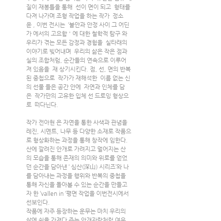
질이 재봉틀을 통해  선이 면이 되고  형태를 
다져 나가며 조형 작업을 하는 작가  정소
윤 , 이번 전시는  ‘불안과 안정 사이 그 어딘
가 에서의 고요함＇에 대한 철학적 탐구 와 
우리가 겪는 모든 감정과 경험을  실타래의 
이야기로 빚어내며  우리의 삶은 작은 점과 
실의 조합처럼, 순간들의 연속으로 이루어
져 있음을  재 상기시킨다. 점, 선, 면의 반복
된 중첩으로  작가가 재해석한  이름 없는 신
의 선물 들은 공간 안에  자연과 인체를 담
은  작가만의 고유한 입체 선 드로잉 형상으
로  떠다닌다.
작가 전아현 은 자연을 통한 사색과 관념을 
레진, 시멘트, 나무 등 다양한 소재로 작품으
로 형상화하는 과정을 통해 창작에 임한다. 
산에 깔려진 안개로 가려지고 멀어지는 산
의 모습을 통해 존재의 의미와 위로를 얻었
던 순간을 담아낸 ‘ 심산(深山) 시리즈’와 나
를 담아내는 과정을 행위와 반복의 중첩을 
통해 자신을 돌아볼 수 있는 순간을 만들고
자 한 ‘vallen in ‘평면 작업을 이번전시에서 
선보인다.
작품에 자주 등장하는 운무는 마치 우리의 
삶에 쉼을 가져다 주는 안개자락처럼 여유