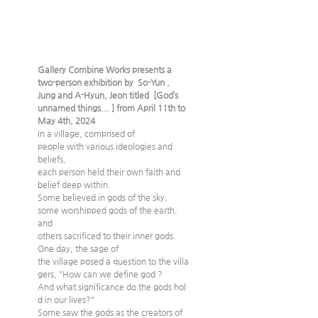
Gallery Combine Works presents a 
two-person exhibition by  So-Yun , 
Jung and A-Hyun, Jeon titled  [God’s 
unnamed things... ] from April 11th to 
May 4th, 2024
In a village, comprised of 
people with various ideologies and 
beliefs, 
each person held their own faith and 
belief deep within. 
Some believed in gods of the sky, 
some worshipped gods of the earth, 
and 
others sacrificed to their inner gods.
One day, the sage of 
the village posed a question to the villa
gers, "How can we define god ? 
And what significance do the gods hol
d in our lives?" 
Some saw the gods as the creators of 