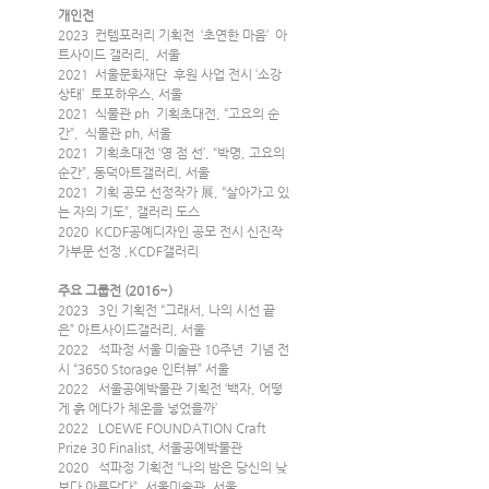
개인전
2023  컨템포러리 기획전  ‘초연한 마음’  아
트사이드 갤러리,  서울
2021  서울문화재단  후원 사업 전시 ‘소강
상태’  토포하우스, 서울
2021  식물관 ph  기획초대전, “고요의 순
간”,  식물관 ph, 서울
2021  기획초대전 ‘영 점 선’, “박명, 고요의 
순간”, 동덕아트갤러리, 서울
2021  기획 공모 선정작가 展, “살아가고 있
는 자의 기도”, 갤러리 도스
2020  KCDF공예디자인 공모 전시 신진작
가부문 선정 ,KCDF갤러리
주요 그룹전 (2016~)
2023   3인 기획전 “그래서, 나의 시선 끝
은” 아트사이드갤러리, 서울
2022   석파정 서울 미술관 10주년  기념 전
시 “3650 Storage 인터뷰” 서울
2022   서울공예박물관 기획전 ‘백자, 어떻
게 흙 에다가 체온을 넣었을까’
2022   LOEWE FOUNDATION Craft 
Prize 30 Finalist, 서울공예박물관
2020   석파정 기획전 “나의 밤은 당신의 낮
보다 아름답다”, 서울미술관, 서울