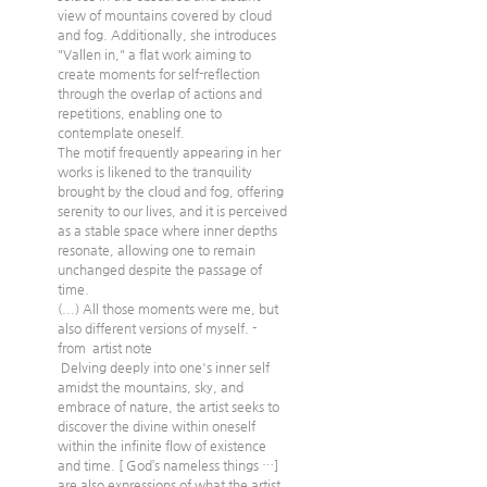
view of mountains covered by cloud 
and fog. Additionally, she introduces 
"Vallen in," a flat work aiming to 
create moments for self-reflection 
through the overlap of actions and 
repetitions, enabling one to 
contemplate oneself.
The motif frequently appearing in her 
works is likened to the tranquility 
brought by the cloud and fog, offering 
serenity to our lives, and it is perceived 
as a stable space where inner depths 
resonate, allowing one to remain 
unchanged despite the passage of 
time. 
(...) All those moments were me, but 
also different versions of myself. - 
from  artist note   
 Delving deeply into one's inner self 
amidst the mountains, sky, and 
embrace of nature, the artist seeks to 
discover the divine within oneself 
within the infinite flow of existence 
and time. [ God’s nameless things …] 
are also expressions of what the artist 