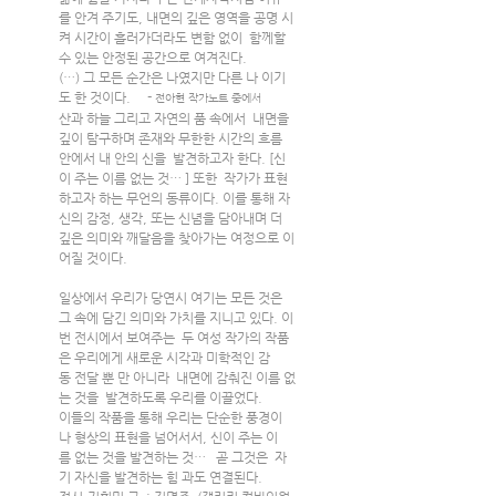
를 안겨 주기도, 내면의 깊은 영역을 공명 시
켜 시간이 흘러가더라도 변함 없이  함께할 
수 있는 안정된 공간으로 여겨진다.
(…) 그 모든 순간은 나였지만 다른 나 이기
도 한 것이다.     - 
전아현 작가노트 중에서
산과 하늘 그리고 자연의 품 속에서  내면을 
깊이 탐구하며 존재와 무한한 시간의 흐름 
안에서 내 안의 신을  발견하고자 한다. [신
이 주는 이름 없는 것… ] 또한  작가가 표현
하고자 하는 무언의 동류이다. 이를 통해 자
신의 감정, 생각, 또는 신념을 담아내며 더 
깊은 의미와 깨달음을 찾아가는 여정으로 이
어질 것이다.
일상에서 우리가 당연시 여기는 모든 것은 
그 속에 담긴 의미와 가치를 지니고 있다. 이
번 전시에서 보여주는  두 여성 작가의 작품
은 우리에게 새로운 시각과 미학적인 감
동 전달 뿐 만 아니라  내면에 감춰진 이름 없
는 것을  발견하도록 우리를 이끌었다.
이들의 작품을 통해 우리는 단순한 풍경이
나 형상의 표현을 넘어서서, 신이 주는 이
름 없는 것을 발견하는 것…   곧 그것은  자
기 자신을 발견하는 힘 과도 연결된다.