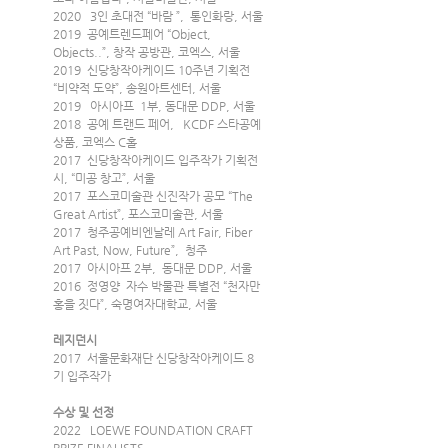
2020   3인 초대전 “바람 ”,  통인화랑, 서울
2019  공예트렌드페어 “Object, 
Objects..”, 창작 공방관, 코엑스, 서울
2019  신당창작아케이드 10주년 기획전 
“비약적 도약”, 송원아트센터, 서울
2019   아시아프  1부, 동대문 DDP, 서울
2018  공예 트랜드 페어,   KCDF 스타공예
상품, 코엑스 C홀
2017  신당창작아케이드 입주작가 기획전
시, “미공 창고”, 서울
2017  포스코미술관 신진작가 공모 “The 
Great Artist”, 포스코미술관, 서울
2017  청주공예비엔날레 Art Fair, Fiber 
Art Past, Now, Future”,  청주  
2017  아시아프 2부,  동대문 DDP, 서울
2016  정영양  자수 박물관 특별전 “천자만
홍을 짓다”, 숙명여자대학교, 서울
레지던시
2017  서울문화재단 신당창작아케이드 8
기 입주작가
수상 및 선정
2022   LOEWE FOUNDATION CRAFT 