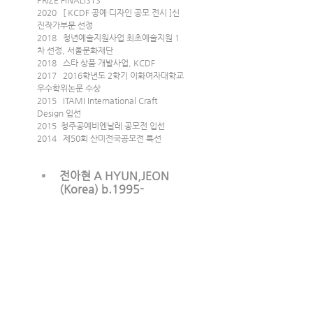
PRIZE FINALISTS
2020   [ KCDF 공예·디자인 공모 전시 ]신
진작가부문 선정
2018   청년예술지원사업 최초예술지원 1
차 선정, 서울문화재단
2018   스타 상품 개발사업, KCDF
2017   2016학년도 2학기 이화여자대학교 
우수학위논문 수상
2015   ITAMI International Craft 
Design 입선
2015  청주공예비엔날레 공모전 입선
2014   제50회 산미전국공모전 특선
전아현 A HYUN,JEON 
(Korea) b.1995-