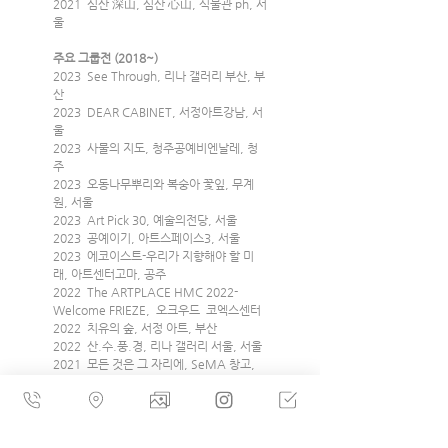
2021  심산 深山, 심산 心山, 식물관 ph, 서
울
주요 그룹전 (2018~)
2023  See Through, 리나 갤러리 부산, 부
산
2023  DEAR CABINET, 서정아트강남, 서
울
2023  사물의 지도, 청주공예비엔날레, 청
주
2023  오동나무뿌리와 복숭아 꽃잎, 무계
원, 서울
2023  Art Pick 30, 예술의전당, 서울
2023  공예이기, 아트스페이스3, 서울
2023  에코이스트-우리가 지향해야 할 미
래, 아트센터고마, 공주
2022  The ARTPLACE HMC 2022- 
Welcome FRIEZE,  오크우드  코엑스센터
2022  치유의 숲, 서정 아트, 부산
2022  산.수.풍.경, 리나 갤러리 서울, 서울
2021  모든 것은 그 자리에, SeMA 창고, 
서울
2020  Multi persona, 청주한국공예관, 청
주          
2020  Toi, Toi, Toy, 서리풀갤러리, 서울아