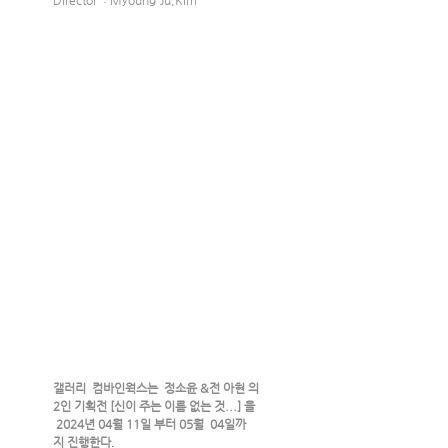
Director  : Myoung-Ju,Kim
갤러리  컴바인웍스는  정소윤 &전 아현 의 
2인 기획전 [신이 주는 이름 없는 것...] 을 
 2024년 04월 11일 부터 05월  04일까
지 진행한다
.