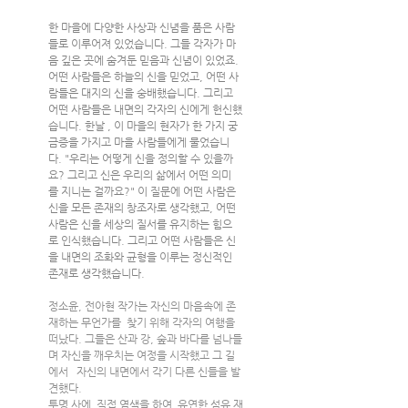
한 마을에 다양한 사상과 신념을 품은 사람
들로 이루어져 있었습니다. 그들 각자가 마
음 깊은 곳에 숨겨둔 믿음과 신념이 있었죠. 
어떤 사람들은 하늘의 신을 믿었고, 어떤 사
람들은 대지의 신을 숭배했습니다. 그리고 
어떤 사람들은 내면의 각자의 신에게 헌신했
습니다. 한날 , 이 마을의 현자가 한 가지 궁
금증을 가지고 마을 사람들에게 물었습니
다. "우리는 어떻게 신을 정의할 수 있을까
요? 그리고 신은 우리의 삶에서 어떤 의미
를 지니는 걸까요?" 이 질문에 어떤 사람은 
신을 모든 존재의 창조자로 생각했고, 어떤 
사람은 신을 세상의 질서를 유지하는 힘으
로 인식했습니다. 그리고 어떤 사람들은 신
을 내면의 조화와 균형을 이루는 정신적인 
존재로 생각했습니다.
정소윤, 전아현 작가는 자신의 마음속에 존
재하는 무언가를  찾기 위해 각자의 여행을 
떠났다. 그들은 산과 강, 숲과 바다를 넘나들
며 자신을 깨우치는 여정을 시작했고 그 길
에서   자신의 내면에서 각기 다른 신들을 발
견했다. 
투명 사에  직접 염색을 하여  유연한 섬유 재