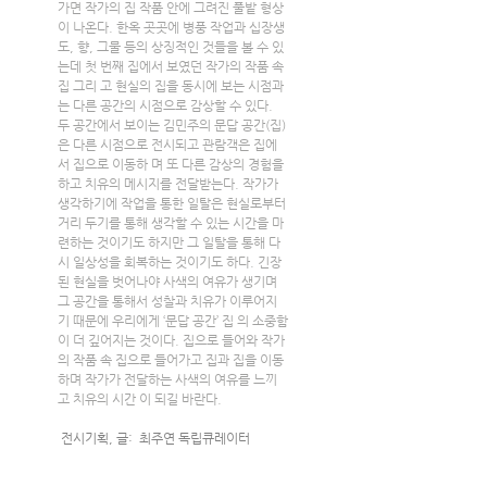
가면 작가의 집 작품 안에 그려진 풀밭 형상
이 나온다. 한옥 곳곳에 병풍 작업과 십장생
도, 향, 그물 등의 상징적인 것들을 볼 수 있
는데 첫 번째 집에서 보였던 작가의 작품 속 
집 그리 고 현실의 집을 동시에 보는 시점과
는 다른 공간의 시점으로 감상할 수 있다. 
두 공간에서 보이는 김민주의 문답 공간(집)
은 다른 시점으로 전시되고 관람객은 집에
서 집으로 이동하 며 또 다른 감상의 경험을 
하고 치유의 메시지를 전달받는다. 작가가 
생각하기에 작업을 통한 일탈은 현실로부터 
거리 두기를 통해 생각할 수 있는 시간을 마
련하는 것이기도 하지만 그 일탈을 통해 다
시 일상성을 회복하는 것이기도 하다. 긴장
된 현실을 벗어나야 사색의 여유가 생기며 
그 공간을 통해서 성찰과 치유가 이루어지
기 때문에 우리에게 ‘문답 공간’ 집 의 소중함
이 더 깊어지는 것이다. 집으로 들어와 작가
의 작품 속 집으로 들어가고 집과 집을 이동
하며 작가가 전달하는 사색의 여유를 느끼
고 치유의 시간 이 되길 바란다.
전시기획, 글:  최주연 독립큐레이터