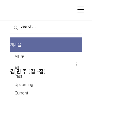
게시물
All
All
김 민 주 [집 -집]
Past
Upcoming
Current