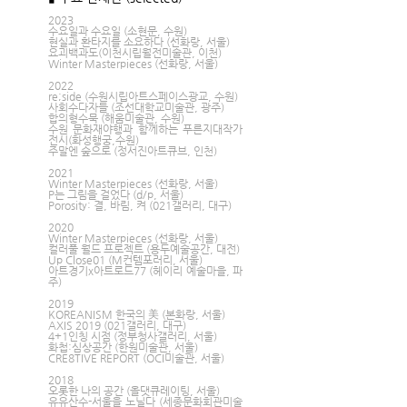
2023 
수요일과 수요일 (소현문, 수원)
현실과 환타지를 소요하다 (선화랑, 서울)
요괴백과도(이천시립월전미술관, 이천)
Winter Masterpieces (선화랑, 서울)
2022
re;side (수원시립아트스페이스광교, 수원)
사회수다자들 (조선대학교미술관, 광주)
합의형수묵 (해움미술관, 수원)
수원 문화재야행과 함께하는 푸른지대작가
전시(화성행궁,수원)
주말엔 숲으로 (정서진아트큐브, 인천)
2021 
Winter Masterpieces (선화랑, 서울)
P는 그림을 걸었다 (d/p, 서울)      
Porosity: 결, 바림, 켜 (021갤러리, 대구)
2020 
Winter Masterpieces (선화랑, 서울)
컬러풀 월드 프로젝트 (용두예술공간, 대전)
Up Close01 (M컨템포러리, 서울)
아트경기x아트로드77 (헤이리 예술마을, 파
주)
2019 
KOREANISM 한국의 美 (본화랑, 서울)
AXIS 2019 (021갤러리, 대구)
4+1인칭 시점 (정부청사갤러리, 서울)
화첩:심상공간 (한원미술관, 서울)
CRE8TIVE REPORT (OCI미술관, 서울)
2018 
오롯한 나의 공간 (올댓큐레이팅, 서울)
유유산수-서울을 노닐다 (세종문화회관미술