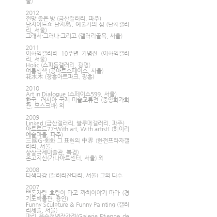
울)
2012 
전망 좋은 방 (금산갤러리, 파주)
난지아트쇼-난지島, 예술가의 섬 (난지갤러
리, 서울)
그래서·그러나·그리고 (갤러리골목, 서울)
2011 
이화익갤러리 10주년 기념전 (이화익갤러
리, 서울)
Holic (스피돔갤러리, 광명)
여름생색 (공아트스페이스, 서울)
花水木 (장흥아트파크, 장흥)
2010 
Art in Dialogue (스페이스599, 서울)
한국, 러시아 국제 미술교류전 (중앙화가회
관, 모스크바) 외
2009
Linked (금산갤러리, 블루메갤러리, 파주)
아트로드77-With art, With artist! (헤이리 
예술마을, 파주)
三國G-회화 그 표현의 中界 (한전프라자갤
러리, 서울. 
상상국제미술관, 북경)
온고지신(가나아트센터, 서울) 외 
2008 
다색다감 (갤러리잔다리, 서울) 그외 다수 
2007 
백동자랑 호랑이 타고 까치이야기 따라 (경
기도박물관, 용인)
Funny Sculpture & Funny Painting (갤러
리세줄, 서울)
파리 우수청년작가전(Galerie Etienne de 