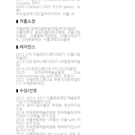
Causans, 파리)
Hello Chelsea! 2007 (PS35 gallery, 뉴
욕)
우수청년작가전(갤러리가이아, 서울) 외
▮ 작품소장
미술은행/정부미술은행(국립현대미술관), 
서울대학교, 분당서울대학교병원, 서울시립
미술관, 서울동부지방법원, 서울드래곤시
티, 인천문화재단, 서울대학교미술관
▮ 레지던스
2012 난지 미술창작스튜디오6기 (서울시립
미술관)
2013 고양 창작스튜디오9기 (국립현대미술
관)
2018 OCI창작스튜디오 8기 (OCI미술관)
2020 파리국제예술공동체 Cite 
Internationale des arts (파리, 프랑스)
2022 수원아트스튜디오 푸른지대창작샘터
2기 (수원문화재단)
▮ 수상/선정
2012, 2014, 2017 서울문화재단 예술창작
기금 시각예술분야 선정
2013 광주시립미술관 하정웅 청년작가상 
수상
2016 한국문화예술위원회 한국예술창작아
카데미 시각예술-작가 선정
2016 서울문화재단 <바람난 미술 with 카
카오> 작가 선정 
2020 한국문화예술위원회 해외레지던스지
원 작가 선정
2020 서울문화재단 RE:SEARCH 지원 작