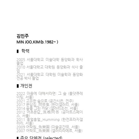
김민주 
MIN JOO,KIM(b.1982~ )
▮  학력 
2005 서울대학교 미술대학 동양화과 학사 
졸업
2010 서울대학교 대학원 동양화과 석사 졸
업
2021 서울대학교 대학원 미술학과 동양화
전공 박사 졸업
▮
개인전
2022 마음에 대해서라면: 그 숲 (올댓큐레
이팅, 서울)
2021 고요한 숲으로 (공간시은, 전주)
2017 문답집_問答集 (한미갤러리, 서울)
2014 숲을 그린 까닭 (갤러리조선, 서울)
2012 어초문답_漁樵問答 (공아트스페이
스, 서울)
2011 흥얼흥얼_Humming (한전프라자갤
러리, 서울)
2009 어락원_魚樂園 (미술공간現, 서울)
2007 어락도_魚樂圖 (갤러리라메르, 서울)
▮ 주요 단체전 (selected)