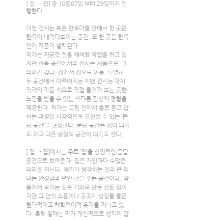
[ 집   - 집] 을 10월07일 부터 29일까지 진
행한다.
이번 전시는 북촌 한옥마을 안에서 한 곳은 
한옥이 내려다보이는 공간, 또 한 곳은 한옥 
안에 작품이 설치된다. 
작가는 지금껏 전통 채색화 작업을 하고 있
지만 한옥 공간에서의 전시는 처음으로  그 
의미가 깊다. 집에서 집으로 이동, 특별히 
두 공간에서 이루어지는 이번 전시는 마치 
작가의 작품 속으로 직접 들어가 보는 듯한 
느낌을 받을 수 있는 색다른 감상의 경험을 
제공한다. 작가는 그림 안에서 홀로 묻고 답
하는 과정을 시각적으로 표현할 수 있는 ‘문
답 공간’을 형성한다. 문답 공간은 집이 되기
도 하고 다른 상징적 공간이 되기도 한다. 
[ 집   - 집]에서는 주로 ‘집’을 상징적인 문답 
공간으로 보여준다. 집은 개인마다 수많은 
의미를 지닌다. 작가가 생각하는 집의 큰 의
미는 안정감과 편안 함을 주는 공간이다. 작
품에서 보이는 집은 기와로 만든 전통 집이
지만 그 안의 소품이나 곳곳에 상징물 들은 
현대적이고 해학적이며 유머를 지니고 있
다. 특히 열매는 작가 개인적으로 생각의 답