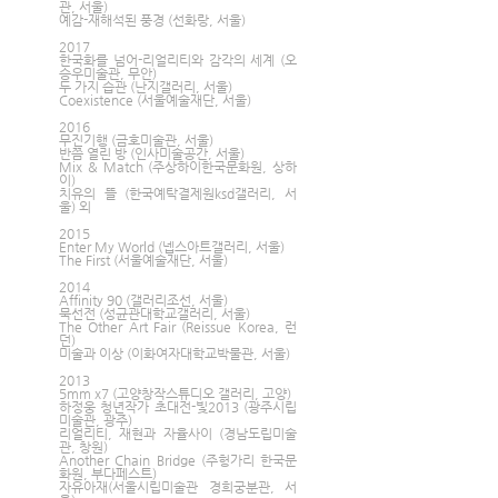
관, 서울)
예감-재해석된 풍경 (선화랑, 서울)
2017 
한국화를 넘어-리얼리티와 감각의 세계 (오
승우미술관, 무안)
두 가지 습관 (난지갤러리, 서울)
Coexistence (서울예술재단, 서울)
2016 
무진기행 (금호미술관, 서울)
반쯤 열린 방 (인사미술공간, 서울)
Mix & Match (주상하이한국문화원, 상하
이)
치유의 뜰 (한국예탁결제원ksd갤러리, 서
울) 외 
2015 
Enter My World (넵스아트갤러리, 서울)
The First (서울예술재단, 서울)
2014 
Affinity 90 (갤러리조선, 서울)
묵선전 (성균관대학교갤러리, 서울)
The Other Art Fair (Reissue Korea, 런
던)
미술과 이상 (이화여자대학교박물관, 서울)
2013 
5mm x7 (고양창작스튜디오 갤러리, 고양)
하정웅 청년작가 초대전-빛2013 (광주시립
미술관, 광주)
리얼리티, 재현과 자율사이 (경남도립미술
관, 창원)
Another Chain Bridge (주헝가리 한국문
화원, 부다페스트)
자유아재(서울시립미술관 경희궁분관, 서