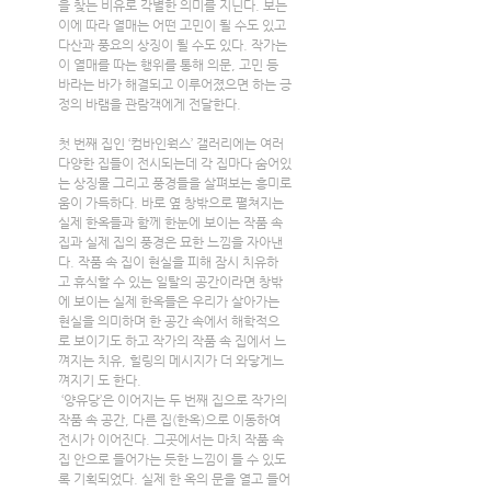
을 찾는 비유로 각별한 의미를 지닌다. 보는 
이에 따라 열매는 어떤 고민이 될 수도 있고 
다산과 풍요의 상징이 될 수도 있다. 작가는 
이 열매를 따는 행위를 통해 의문, 고민 등 
바라는 바가 해결되고 이루어졌으면 하는 긍
정의 바램을 관람객에게 전달한다.
첫 번째 집인 ‘컴바인웍스’ 갤러리에는 여러 
다양한 집들이 전시되는데 각 집마다 숨어있
는 상징물 그리고 풍경들을 살펴보는 흥미로
움이 가득하다. 바로 옆 창밖으로 펼쳐지는 
실제 한옥들과 함께 한눈에 보이는 작품 속 
집과 실제 집의 풍경은 묘한 느낌을 자아낸
다. 작품 속 집이 현실을 피해 잠시 치유하
고 휴식할 수 있는 일탈의 공간이라면 창밖
에 보이는 실제 한옥들은 우리가 살아가는 
현실을 의미하며 한 공간 속에서 해학적으
로 보이기도 하고 작가의 작품 속 집에서 느
껴지는 치유, 힐링의 메시지가 더 와닿게느
껴지기 도 한다.
 ‘양유당’은 이어지는 두 번째 집으로 작가의 
작품 속 공간, 다른 집(한옥)으로 이동하여 
전시가 이어진다. 그곳에서는 마치 작품 속 
집 안으로 들어가는 듯한 느낌이 들 수 있도
록 기획되었다. 실제 한 옥의 문을 열고 들어