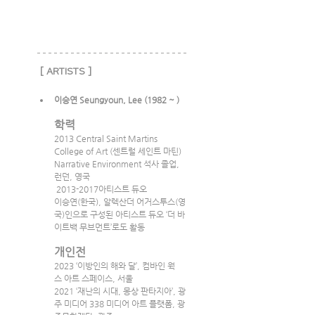
[ ARTISTS ]
이승연 Seungyoun, Lee (1982 ~ )  
학력
2013 Central Saint Martins 
College of Art (센트럴 세인트 마틴) 
Narrative Environment 석사 졸업, 
런던, 영국
 2013-2017아티스트 듀오
이승연(한국), 알렉산더 어거스투스(영
국)인으로 구성된 아티스트 듀오 ‘더 바
이트백 무브먼트’로도 활동
개인전
2023 ‘이방인의 해와 달’, 컴바인 웍
스 아트 스페이스, 서울
2021 ‘재난의 시대, 몽상 판타지아’, 광
주 미디어 338 미디어 아트 플랫폼, 광