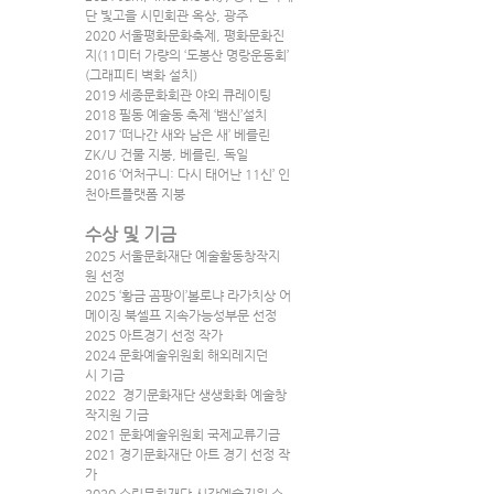
단 빛고을 시민회관 옥상, 광주
2020 서울평화문화축제, 평화문화진
지(11미터 가량의 ‘도봉산 명랑운동회’
(그래피티 벽화 설치)
2019 세종문화회관 야외 큐레이팅
2018 필동 예술동 축제 ‘뱀신’설치
2017 ‘떠나간 새와 남은 새’ 베를린 
ZK/U 건물 지붕, 베를린, 독일
2016 ‘어처구니: 다시 태어난 11신’ 인
천아트플랫폼 지붕
수상 및 기금
2025 서울문화재단 예술활동창작지
원 선정
2025 ‘황금 곰팡이’볼로냐 라가치상 어
메이징 북셀프 지속가능성부문 선정
2025 아트경기 선정 작가
2024 문화예술위원회 해외레지던
시 기금
2022  경기문화재단 생생화화 예술창
작지원 기금
2021 문화예술위원회 국제교류기금
2021 경기문화재단 아트 경기 선정 작
가