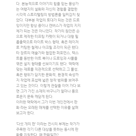
다. 본능적으로 이야기의 힘을 믿는 몽상가
는 여행지의 설화와 자신의 경험을 결합한 
시각적 스토리텔링의 방법론을 일찌감치 찾
았다. 대부분 작업의 토대가 되는 것은 드로
잉이지만 항상 종이나 캔버스가 작업의 지지
체가 되는 것은 아니었다. 작가의 원안은 손
으로 제작한 터프팅 카펫이 되거나 대형 필
름출력으로 라이트 박스 형태, 혹은 레이저
로 커팅한 철제나 아크릴 조각이 되곤 했다. 
타 장르의 예술가와 협업한 퍼포먼스, 텍스
트를 동반한 아트 북이나 드로잉과 사물을 
엮은 설치 형태를 선보이기도 했다. 맥락에 
맞는 재료를 직관적으로 선택하고 그 물성, 
혹은 행위가 담지한 문화적, 환경적 속성까
지 작업에 포섭해 넓은 창작 범위를 보여주
고 있는 것이다. 이렇게 관찰을 이어 가다 보
면 그가 가진 소재의 바구니가 얼마나 풍요 
로운지 문득 깨닫게 된다.
이러한 맥락에서 그가 이번 개인전에서 판
화 라는 오래된 매체를 선택한 이유를 살펴
보고자 한다.
‘다섯 개의 판’ 이라는 전시의 부제는 작가가 
주목한 각기 다른 대상을 뜻하는 동시에 판
화를 지칭한다. 왜 판화일까?