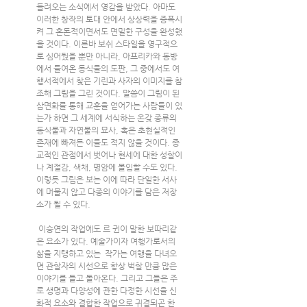
들려오는 소식에서 영감을 받았다. 아마도 
이러한 창작의 토대 안에서 상상력을 증폭시
켜 그 혼돈적이면서도 면밀한 구성을 완성했
을 것이다. 이른바 보쉬 스타일을 영구적으
로 심어뒀을 뿐만 아니라, 아프리카와 동방
에서 들여온 동식물의 도판, 그 중에서도 여
행서적에서 찾은 기린과 사자의 이미지를 참
조해 그림을 그린 것이다. 말씀이 그림이 된 
삼면화를 통해 교훈을 얻어가는 사람들이 있
는가 하면 그 세계에 서식하는 온갖 종류의 
동식물과 자연물의 묘사, 혹은 초현실적인 
존재에 빠져든 이들도 적지 않을 것이다. 종
교적인 관점에서 벗어나 현세에 대한 성찰이
나 계절감, 색채, 명암에 몰입할 수도 있다. 
이렇듯 그림은 보는 이에 따라 단일한 서사
에 머물지 않고 다종의 이야기를 담은 저장
소가 될 수 있다.
 이승연의 작업에도 르 귄이 말한 보따리같
은 요소가 있다. 예술가이자 여행가로서의 
삶을 지탱하고 있는  작가는 여행을 다녀오
면 관찰자의 시선으로 항상 벅찰 만큼 많은 
이야기를 들고 돌아온다. 그리고 그들은 주
로 생명과 다양성에 관한 다정한 시선을 신
화적 요소와 결합한 작업으로 귀결되곤 한