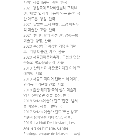
사이’, 서울대공원. 과천, 한국
2021 창원국제조각비엔날레 프리뷰 
전, ‘채널: 입자가 파동이 되는 순간’  성
산 아트홀, 창원, 한국
2021 ‘팔팔한 도시 여행’, 고양 아람누
리 미술관, 고양, 한국
2021 ‘현대미술의 시선 전’, 양평군립 
미술관, 양평, 한국
2020 ‘수상하고 이상한 기당 원더랜
드’, 기당 미술관, 제주, 한국
2020 서울평화문화축제, ‘도봉산 명랑
운동회’ 평화문화진지, 서울
2019 ‘산려소요’ 세종문화회관 야외 큐
레이팅, 서울
2019 서울로 미디어 캔버스 ‘네이처’ , 
만리동 우리은행 건물, 서울
2018 울산 태화강 국제 설치 미술제 
‘잠시 신이었던 것들’ 울산, 한국
2018 SeMa예술가 길드 ‘만랩’  남서
울 미술관, 서울, 대한민국
2017 SeMa 예술가 길드 ‘표본 창고’ 
서울시립미술관 세마 창고, 서울,
2016  ‘La Nuit De L’Instant’, Les 
Ateliers de l'Image, Centre 
Photographique de Marseille, 프랑