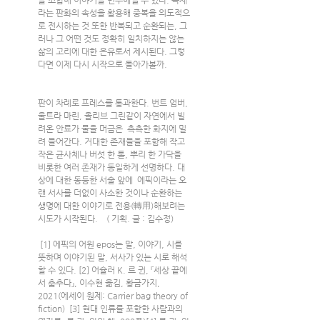
라는 판화의 속성을 활용해 중복을 의도적으
로 전시하는 것 또한 반복되고 순환되는, 그
러나 그 어떤 것도 정확히 일치하지는 않는 
삶의 고리에 대한 은유로서 제시된다. 그렇
다면 이제 다시 시작으로 돌아가볼까.
판이 차례로 프레스를 통과한다. 번트 엄버, 
울트라 마린, 올리브 그린같이 자연에서 빌
려온 안료가 물을 머금은  촉촉한 화지에 밀
려 들어간다. 거대한 존재들을 포함해 작고 
작은 균사체나 버섯 한 톨, 뿌리 한 가닥을 
비롯한 여러 존재가 동일하게 선명하다. 대
상에 대한 동등한 서술 앞에  에픽이라는 오
랜 서사를 더없이 사소한 것이나 순환하는 
생명에 대한 이야기로 전용(轉用)해보려는 
시도가 시작된다.    ( 기획. 글 : 김수정)
 [1] 에픽의 어원 epos는 말, 이야기, 시를 
뜻하며 이야기된 말, 서사가 있는 시로 해석
할 수 있다. [2] 어슐러 K. 르 귄, 『세상 끝에
서 춤추다』, 이수현 옮김, 황금가지, 
2021(에세이 원제: Carrier bag theory of 
fiction)  [3] 현대 인류를 포함한 사람과의 