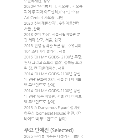
주문화재단, 광주
2020년 ‘유리병 바다, 가오슝’ , 가오슝 
피어 투 피어 아트센터,(Pier-2 -Pier 
Art Center) 가오슝, 대만
2020 ‘신세계환상곡’ , 수림아트센터, 
서울 ,한국
2018 ‘선의 환상’, 서울시립미술관 분
관 세마 창고, 서울, 한국
2018 ‘안녕 창백한 푸른 점’, 수유너머 
104 소네마리 갤러리, 서울
2015 ‘OH MY GODS: 2100년 무당, 
천사 그리고 스토리 텔러’, 성북동 오래
된 집, 캔 파운데이션, 서울
2014 ‘OH MY GODS:2100년 당신
의 믿음’ 문화역 284, 서울 (‘더 바이트 
백 무브먼트’로 참여)
2014 ‘OH MY GODS:2100년 당신
의 믿음’ 영은 미술관, 서울 (‘더 바이트 
백 무브먼트’로 참여)
2013 ‘A Dangerous Figure’ 섬머셋 
하우스,(Somerset House) 런던, (‘더 
바이트 백 무브먼트’로 참여)
주요 단체전 (Selected)
2025 ‘우리를 바꾸는 다섯가지 대화’ 국