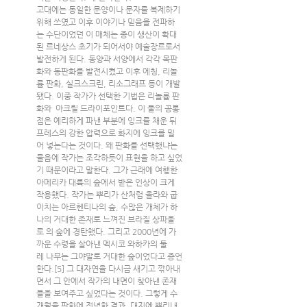
고대에는 동일한 문양이나 문자를 복제하기 
위해 쓰였고 이후 이야기나 믿음을 전파하
는 수단이었던 이 매체는 종이 생산이 확대
된 르네상스 초기가 되어서야 예술장르로서 
발전하게 된다. 동양과 서양에서 각각 목판
화와 동판화를 발전시켰고 이후 에칭, 리놀
륨 판화, 실크스크린, 리소그래프 등이 개발
됐다. 이중 작가가 선택한 기법은 리놀륨 판
화와  아크릴 드라이포인트다. 이 둘의 공통
점은 예리하게 파낸 부분에 잉크를 채운 뒤 
프레스의 강한 압력으로 화지에 잉크를 밀
어 넣는다는 것이다. 왜 판화를 선택했냐는 
물음에 작가는 조각하듯이 표현을 하고 싶었
기 때문이라고 말한다. 그가 근래에 여행한 
아메리카 대륙의 숲에서 받은 인상이 크게 
작용했다. 작가는 뿌리가 산처럼 올라와 굽
이치는 아르헨티나의 숲, 수많은 개체가 하
나의 거대한 존재로 느껴진 브라질 상파울
로 의 숲에 경탄했다. 그리고 2000년에 가
까운 수령을 살아낸 멕시코 와하카의 툴
레 나무는 그야말로 거대한 숲이었다고 증언
한다.[5] 그 대자연을 다시금 새기고 깎아내
면서 그 안에서 작가의 내면이 찾아낸 존재
들을 보여주고 싶었다는 것이다. 그렇게 수
개월을 판화에 전념한 결과, 대지에 뿌리내