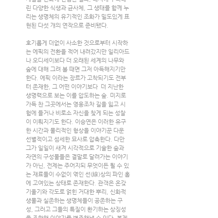
린 다양한 식생과 균사체, 그 생태를 함께 누
리는 생명체의 유기적인 조화가 밀도있게 표
현된 다섯 개의 연작으로 준비됐다.
호기롭게 더없이 사소한 것으로부터 시작하
는 에픽의 전환을 적어 내려갔지만 일리아드
나 오디세이보다 더 오래된 세계의 나무와 
숲에 대해 그려 볼 때면 그저 아득해지기만 
한다. 에픽 이라는 장르가 고착되기도 전부
터 존재한, 그 어떤 이야기보다  더 지난한 
생명력으로 보는 이를 압도하는 숲. 미지로 
가득 찬 그곳에서는 영웅조차 길을 잃고 시
험에 들거나 비로소 자신을 찾게 되는 성찰
이 이뤄지기도 한다. 이승연은 이러한 유구
한 시간과 물리적인 형상을 이야기꾼 다운 
선별적이고 섬세한 묘사로 압축한다. 다만 
그가 일일이 새겨 시각적으로 기술한 숲과 
자연의 구성물들은 결말로 달려가는 이야기
가 아닌, 전제는 주어지되 무엇이든 될 수 있
는 재료들이 수없이 엮인 선(線)상의 파인 홈
에 고여있는 상태로 존재한다. 관객은 온갖 
기울기와 각도로 얽힌 거대한 뿌리, 신화적 
생물과 실존하는 생명체들이 공존하는 구
성, 그러고 그들의 특질이 환기하는 상징성
을 조합해 이야기를 변주해낼 수 있다. 복제