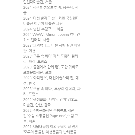
립현대미술관, 서울
2024 자신을 섬으로 하여, 봉은사, 서
울
2024 ‘다섯 발자국 숲’ , 과천 국립현대
미술관 어린이 미술관,과천
2024 ‘송신’ 수림큐브, 서울
2024 WWW .Mindmapping 컴바인
웍스 갤러리, 서울
2023 ‘요괴백과도’ 이천 시립 월전 미술
관, 이천
2023 ‘구름 속 바다’ 파리 도향리 갤러
리, 파리, 프랑스
2023 ‘물결에서 함께 턴’, 포항 귀비도, 
포항문화재단, 포항
2023 ‘아티언스’, 대전예술가의 집, 대
전, 한국
2023 ‘구름 속 바다’, 도향리 갤러리, 파
리, 프랑스
2022 ‘생생화화: 사이의 언어’ 김홍도 
미술관, 안산, 한국
2022 수림문화재단 수림큐브 개관
전 ‘수림 소장품전 Page one’,수림 큐
브, 서울
2021 서울대공원 야외 큐레이팅 전시 
‘모두의 동물원:야생동물과 반려동물 