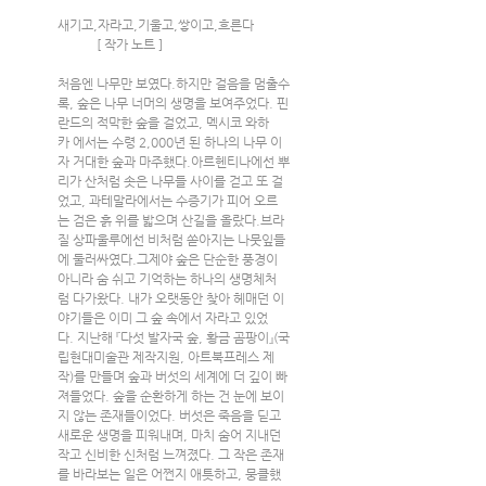
새기고,자라고,기울고,쌓이고,흐른다     
            [ 작가 노트 ]
처음엔 나무만 보였다.하지만 걸음을 멈출수
록, 숲은 나무 너머의 생명을 보여주었다. 핀
란드의 적막한 숲을 걸었고, 멕시코 와하
카 에서는 수령 2,000년 된 하나의 나무 이
자 거대한 숲과 마주했다.아르헨티나에선 뿌
리가 산처럼 솟은 나무들 사이를 걷고 또 걸
었고, 과테말라에서는 수증기가 피어 오르
는 검은 흙 위를 밟으며 산길을 올랐다.브라
질 상파울루에선 비처럼 쏟아지는 나뭇잎들
에 둘러싸였다.그제야 숲은 단순한 풍경이 
아니라 숨 쉬고 기억하는 하나의 생명체처
럼 다가왔다. 내가 오랫동안 찾아 헤매던 이
야기들은 이미 그 숲 속에서 자라고 있었
다. 지난해 『다섯 발자국 숲, 황금 곰팡이』(국
립현대미술관 제작지원, 아트북프레스 제
작)를 만들며 숲과 버섯의 세계에 더 깊이 빠
져들었다. 숲을 순환하게 하는 건 눈에 보이
지 않는 존재들이었다. 버섯은 죽음을 딛고 
새로운 생명을 피워내며, 마치 숨어 지내던 
작고 신비한 신처럼 느껴졌다. 그 작은 존재
를 바라보는 일은 어쩐지 애틋하고, 뭉클했