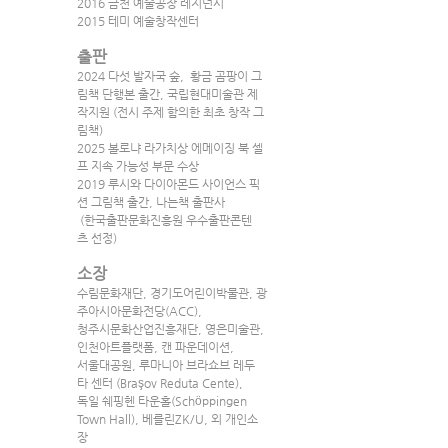
2016 금천 예술공장 레지던시
2015 테미 예술창작센터
출판
2024 다섯 발자국 숲,  황금 곰팡이 그
림책 단행본 출간, 국립현대미술관 제
작지원 (전시 주제 함의한 최초 창작 그
림책)
2025 볼로냐 라가치상 에메이징 북 셀
프 지속 가능성 부문 수상
2019 루시와 다이아몬드 사이언스 픽
션 그림책 출간, 나는책 출판사
 (한국출판문화진흥원 우수출판콘텐
츠 선정)
소장
수림문화재단, 경기도어린이박물관, 광
주아시아문화전당(ACC),
청주시문화산업진흥재단, 영은미술관, 
인천아트플랫폼, 캔 파운데이션,
서울대공원, 루마니아 브라쇼브 레두
타 센터 (Braşov Reduta Cente),
독일 쉐핑헨 타운홀(Schöppingen 
Town Hall), 베를린ZK/U, 외 개인소
장