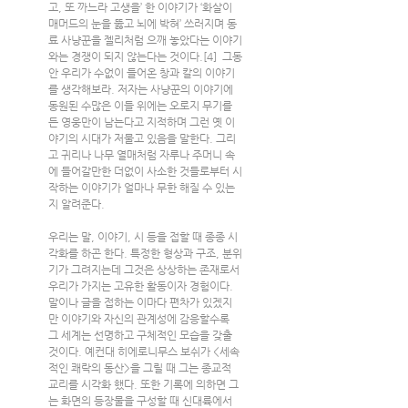
고, 또 까느라 고생을’ 한 이야기가 ‘화살이 
매머드의 눈을 뚫고 뇌에 박혀’ 쓰러지며 동
료 사냥꾼을 젤리처럼 으깨 놓았다는 이야기
와는 경쟁이 되지 않는다는 것이다.[4]  그동
안 우리가 수없이 들어온 창과 칼의 이야기
를 생각해보라. 저자는 사냥꾼의 이야기에 
동원된 수많은 이들 위에는 오로지 무기를 
든 영웅만이 남는다고 지적하며 그런 옛 이
야기의 시대가 저물고 있음을 말한다. 그리
고 귀리나 나무 열매처럼 자루나 주머니 속
에 들어갈만한 더없이 사소한 것들로부터 시
작하는 이야기가 얼마나 무한 해질 수 있는
지 알려준다.
우리는 말, 이야기, 시 등을 접할 때 종종 시
각화를 하곤 한다. 특정한 형상과 구조, 분위
기가 그려지는데 그것은 상상하는 존재로서 
우리가 가지는 고유한 활동이자 경험이다. 
말이나 글을 접하는 이마다 편차가 있겠지
만 이야기와 자신의 관계성에 감응할수록 
그 세계는 선명하고 구체적인 모습을 갖출 
것이다. 예컨대 히에로니무스 보쉬가 <세속
적인 쾌락의 동산>을 그릴 때 그는 종교적 
교리를 시각화 했다. 또한 기록에 의하면 그
는 화면의 등장물을 구성할 때 신대륙에서 