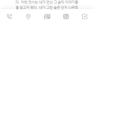
다. 이번 전시는 내가 만난 그 숲의 이야기들
을 담고자 했다. 내가 그린 숲은 단지 나무로
만 이루어지지 않는다. 숨겨진 뿌리, 기울어
진 삶, 흔들리는 선, 그리고 바다 끝의 수평
선까지— 자라나고, 되풀이되며, 사라지지 
않는 생명의 에픽을 그리려 노력했다.
〈기울어진 뿌리〉
완벽한 수직도, 수평도 아닌 생명의 기울기.
기울어진 세계는 불완전한 방향으로 자라는 
생명을 말한다.뿌리 아래에는 내가 만난 존
재들이 등장한다. 그들은 뿌리처럼 얽히고, 
강물처럼 흐르며, 우리가 알지 못하는 속도
로 살아간다. 관객은 작품 앞에 서면 자연스
럽게 고개를 들게 되고, 앞으로 쏟아질 듯한 
형태 속으로 시선과 몸이 끌려 들어간다. 작
품을 ‘보는 것’을 넘어, 그 안에 숨 쉬는 생명
들과 마주하게 된다.
<버섯력〉
생명의 순간들이 자라나는 숲의 지도.  각 버
섯은 상상의 생명체이며, 균사처럼 퍼지는 
연결 망 속에서 이 숲은 시간과 계절, 기억
과 관계를 반복하며 성장한다. 16종의 상상 
버섯은 갈색(퇴적)과 초록(발아), 두 시간의 