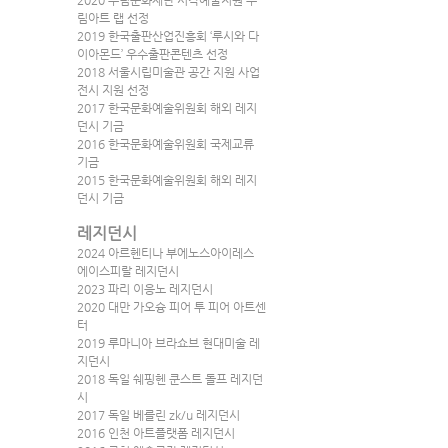
2020 수림문화재단 시각예술지원 수
림아트 랩 선정
2019 한국출판산업진흥회 ‘루시와 다
이아몬드’ 우수출판콘텐츠 선정
2018 서울시립미술관 공간 지원 사업 
전시 지원 선정
2017 한국문화예술위원회 해외 레지
던시 기금
2016 한국문화예술위원회 국제교류 
기금 
2015 한국문화예술위원회 해외 레지
던시 기금
레지던시
2024 아르헨티나 부에노스아이레스 
에이스피랄 레지던시
2023 파리 이응노 레지던시
2020 대만 가오슝 피어 투 피어 아트센
터
2019 루마니아 브라쇼브 현대미술 레
지던시
2018 독일 쉐핑헨 쿤스트 돌프 레지던
시
2017 독일 베를린 zk/u 레지던시
2016 인천 아트플랫폼 레지던시