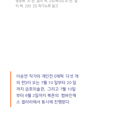
영장류, 르 귄, 앞의 책, 292쪽)[4] 르 귄, 앞
의 책, 293  [5] 작가노트 참고
이승연 작가의 개인전 《에픽: 다섯 개
의 판》이 오는 7월 10 일부터 20 일
까지 금호미술관,  그리고 7월 10일
부터 8월 2일까지 북촌의  컴바인웍
스 갤러리에서 동시에 진행된다.