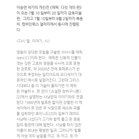
이승연 작가의 개인전 《에픽: 다섯 개의 판》
이 오는 7월 10 일부터 20 일까지 금호미술
관,  그리고 7월 10일부터 8월 2일까지 북촌
의  컴바인웍스 갤러리에서 동시에 진행된
다.
<다시 말, 이야기, 시>
영웅의 장대한 모험을 구술한 서사시를 에픽
(epic)[1]이라 한다.  에픽은 신화적 인물이 
겪는 갖은 고초와 영광을 수사적 으로 표현
한 장르로, 약 3000년 전에 호메로스가 쓴 
것으로 추정되는 일리아드와 오디세이가 대
표적인 예시로 일컬어진다. 그런데 그리스 
시대보다 좀 더 거슬러 올라가면 이 에픽
은 어슐러 K. 르 귄이 <소설판 장바구니론>
[2]에서 설명하는 사냥꾼의 이야기와도 연결
된다.1986년에 발표한 짧지만 강렬한 이 에
세이에서 르 귄은 주 식량으로 채소와 곡물
을 섭취하던 호미니드[3]의 일부가 매머드 
사냥에 나섰다가 고기와 함께 들고 온 영웅
담의 등장에 대해 말한다. 사냥을 하지 않은 
이들이 보내는 평범한 일과, 그러니까 ‘힘들
게 야생 귀리 낱알을 까고, 또 까고, 또 까