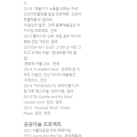
스                    
2016  ‘예술가가 노동을 대하는 자세’ 
인천아트플랫폼 협업 프로젝트. 인천아
트플랫폼 B1갤러리,
‘비일상의 발견’, 전주 팔복예술공장 아
카이빙 프로젝트, 전주
2015‘플라스틱 신화’ 국립 광주 아시아 
문화 전당 개관전, 광주 
2015OH MY GOD: 2100 년 샤먼 그
리고 도깨비 바람’.(현대무용가와 협
업),
 문화역 서울 284 , 한국      
2014 ‘A Hidden Face’, 한국에 온 이
주민 사절단, 안산 아시아 예술축전,
 리트머스, 안산
2014 ‘TRANSMUTE’ 브라이튼 디지
털 아트 페스티벌, 브라이튼, 영국
2013 ‘Dr Gentle and Mr Man’ 
Hoxton Arch  런던, 영국
2012. ‘Musical Torch’, King’s 
Place, 런던, 영국
공공미술 프로젝트
2021서울대공원 야외 큐레이팅
2021 Jump into the Sky, 광주문화재