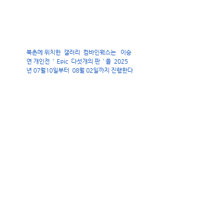
북촌에 위치한  갤러리  컴바인웍스는   이승
연 개인전  ‘  Epic  다섯개의 판  ’ 을  2025
년 07월10일부터  08월 02일까지 진행한다