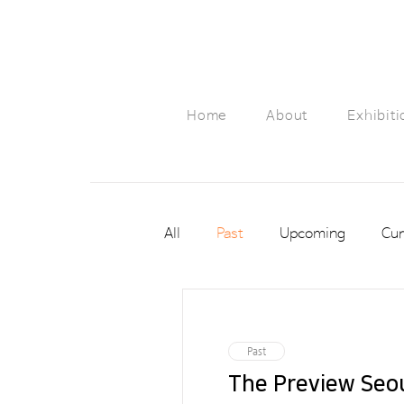
Home
About
Exhibiti
All
Past
Upcoming
Cur
Past
The Preview Seou